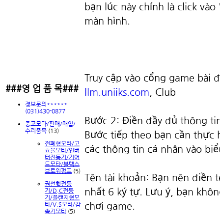
bạn lúc này chính là click vào
màn hình.
Truy cập vào cổng game bài 
###영 업 품 목###
llm.uniiks.com
, Club
졍보문의******
(031)430-0877
Bước 2: Điền đầy đủ thông ti
중고모타/판매/매입/
수리품목
(13)
Bước tiếp theo bạn cần thực h
전폐형모타/고
các thông tin cá nhân vào bi
효율모타/인버
터전동기/기어
드모타/볼텍스
브로워펌프
(5)
Tên tài khoản: Bạn nên điền t
권선형전동
nhất 6 ký tự. Lưu ý, bạn khô
기/D.C전동
기/플랜지형모
chơi game.
타/V.S모타/감
속기모타
(5)