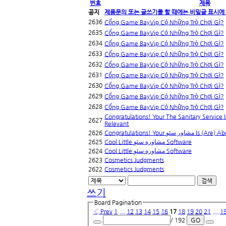
번호
제목
공지
제품문의 또는 글쓰기를 할 때에는 비밀글 표시에
2636
Cổng Game BayVip Có Những Trò Chơi Gì?
2635
Cổng Game BayVip Có Những Trò Chơi Gì?
2634
Cổng Game BayVip Có Những Trò Chơi Gì?
2633
Cổng Game BayVip Có Những Trò Chơi Gì?
2632
Cổng Game BayVip Có Những Trò Chơi Gì?
2631
Cổng Game BayVip Có Những Trò Chơi Gì?
2630
Cổng Game BayVip Có Những Trò Chơi Gì?
2629
Cổng Game BayVip Có Những Trò Chơi Gì?
2628
Cổng Game BayVip Có Những Trò Chơi Gì?
Congratulations! Your The Sanitary Service 
2627
Relevant
2626
Congratulations! You
2625
Cool Little مشاوره سئو Software
2624
Cool Little مشاوره سئو Software
2623
Cosmetics Judgments
2622
Cosmetics Judgments
검색
쓰기
Board Pagination
‹ Prev
1
...
12
13
14
15
16
17
18
19
20
21
...
1
/ 192
GO