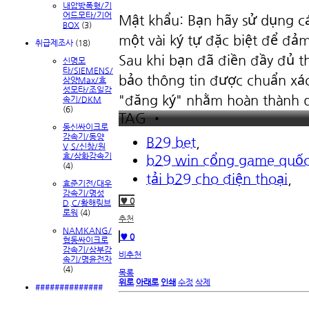
내압방폭형/기
어드모타/기어
Mật khẩu: Bạn hãy sử dụng cá
BOX
(3)
một vài ký tự đặc biệt để đả
취급제조사
(18)
Sau khi bạn đã điền đầy đủ th
신명모
타/SIEMENS/
bảo thông tin được chuẩn xá
삼양Max/효
성모타/조일감
"đăng ký" nhằm hoàn thành qu
속기/DKM
(6)
TAG •
동신싸이크로
감속기/동양
B29 bet
,
V.S/신창/원
효/삼화감속기
b29 win cổng game quốc
(4)
tải b29 cho điện thoại
,
효준기전/대우
감속기/명성
♥ 0
D.C/황해링브
로워
(4)
추천
NAMKANG/
♥ 0
협동싸이크로
감속기/삼부감
비추천
속기/명윤전자
(4)
목록
위로
아래로
인쇄
수정
삭제
##############