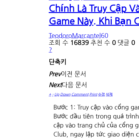
Chính Là Truy Cập V
Game Này. Khi Bạn C
TeodoroMarcantel60
조회 수
16839
추천 수
0
댓글
0
?
단축키
Prev
이전 문서
Next
다음 문서
+
-
Up
Down
Comment
Print
수정
삭제
Bước 1: Truy cập vào cổng g
Bước đầu tiên trong quá trình
cập vào trang chủ của cổng g
Club, ngay lập tức giao diện