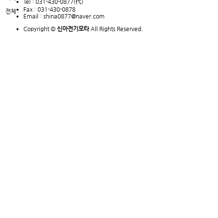
Tel :
031-430-0877(代)
Fax :
031-430-0878
전체 :
Email :
shina0877@naver.com
Copyright ©
신아전기모타
All Rights Reserved.