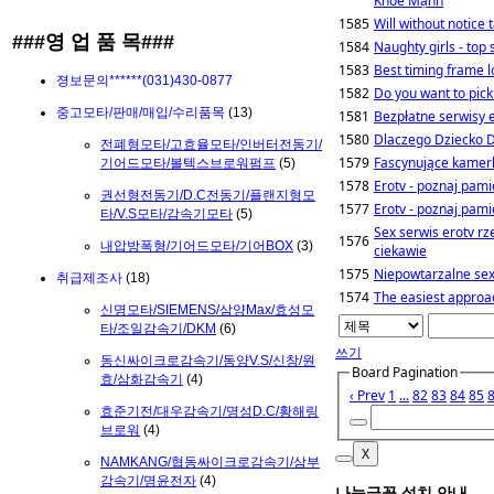
Khỏe Mạnh
1585
Will without notice 
###영 업 품 목###
1584
Naughty girls - top
1583
Best timing frame l
졍보문의******(031)430-0877
1582
Do you want to pick
중고모타/판매/매입/수리품목
(13)
1581
Bezpłatne serwisy 
1580
Dlaczego Dziecko D
전폐형모타/고효율모타/인버터전동기/
1579
Fascynujące kamerk
기어드모타/볼텍스브로워펌프
(5)
1578
Erotv - poznaj pam
권선형전동기/D.C전동기/플랜지형모
1577
Erotv - poznaj pam
타/V.S모타/감속기모타
(5)
Sex serwis erotv r
1576
내압방폭형/기어드모타/기어BOX
(3)
ciekawie
1575
Niepowtarzalne sex
취급제조사
(18)
1574
The easiest approac
신명모타/SIEMENS/삼양Max/효성모
타/조일감속기/DKM
(6)
쓰기
동신싸이크로감속기/동양V.S/신창/원
Board Pagination
효/삼화감속기
(4)
‹ Prev
1
...
82
83
84
85
효준기전/대우감속기/명성D.C/황해링
브로워
(4)
X
NAMKANG/협동싸이크로감속기/삼부
감속기/명윤전자
(4)
나눔글꼴 설치 안내