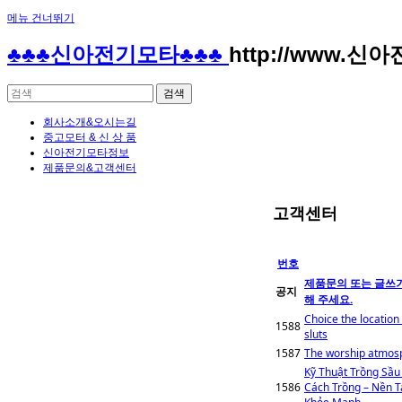
메뉴 건너뛰기
♣♣♣신아전기모타♣♣♣
http://www.신
회사소개&오시는길
중고모터 & 신 상 품
신아전기모타정보
제품문의&고객센터
고객센터
번호
제품문의 또는 글쓰기
공지
해 주세요.
Choice the location
1588
sluts
1587
The worship atmosp
Kỹ Thuật Trồng Sầu
1586
Cách Trồng – Nền T