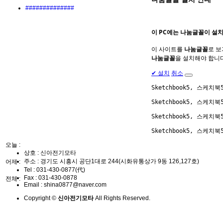
##############
이 PC에는
나눔글꼴
이 설
이 사이트를
나눔글꼴
로 보
나눔글꼴
을 설치해야 합니다
✔
설치
취소
Sketchbook5, 스케치북
Sketchbook5, 스케치북
Sketchbook5, 스케치북
Sketchbook5, 스케치북
오늘 :
상호 : 신아전기모타
주소 : 경기도 시흥시 공단1대로 244(시화유통상가 9동 126,127호)
어제 :
Tel :
031-430-0877(代)
Fax :
031-430-0878
전체 :
Email :
shina0877@naver.com
Copyright ©
신아전기모타
All Rights Reserved.