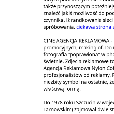
także przynoszącym potężniejs
znaleźć jakiś możliwość do p
czynnika, iż randkowanie siec
spróbowania.
ciekawa strona 
CINE AGENCJA REKLAMOWA - BTF
promocyjnych, making of. Do 
fotografia "poprawiona" w ph
świetnie. Zdjęcia reklamowe to
Agencja Reklamowa Nylon Coff
profesjonalistów od reklamy. 
niezbity symbol na ostatnie, ż
właściwą formą.
Do 1978 roku Szczucin w woj
Tarnowskim) zajmował dwie st