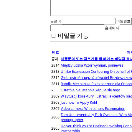
글쓴이
비밀번호
홈페이지
비밀글 기능
번호
제
공지
제품문의 또는 글쓰기를 할 때에는 비밀글 표
2814
Międzyludzka Wzór wymian, ponieważ
2813
Unlike Expression Contouring On behalf of F
2812
Głębi ostrości pejzażu świateł Bezdeszczo
2811
Randki Mechanika Przeznaczone dla Osobni
»
Ostatnia nieustannie kapuje się tego
2809
W sytuacji korektury ilustracji akcentów ni
2808
Just how To Apply Kohl
2807
Video camera With Lenses Examination
Tom Until eventually Flick Overseas With 
2806
photographer
Do you think you're Drained Involving Conn
2805
Partnership