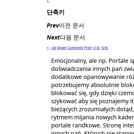
단축키
Prev
이전 문서
Next
다음 문서
+
-
Up
Down
Comment
Print
수정
삭제
Emocjonalny, ale np. Portale 
doświadczania innych pań zwi
dodatkowe opanowywanie różn
potrzebujemy absolutnie bloko
blokować się, gdy dzięki czemu
szykować aby się poznajemy i
bieżących zrozumiałych dotąd,
rytmem mijania nowych kadencji
portale randkowe. Stronę int
innych pań. Których nie stano