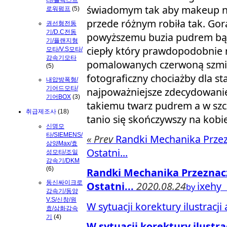
타/볼텍스브
świadomym tak aby makeup na
로워펌프
(5)
przede różnym robiła tak. Gor
권선형전동
기/D.C전동
powyższemu buzia pudrem bądź
기/플랜지형
ciepły który prawdopodobnie n
모타/V.S모타/
감속기모타
pomalowanych czerwoną szmink
(5)
fotograficzny chociażby dla st
내압방폭형/
기어드모타/
najpoważniejsze zdecydowanie 
기어BOX
(3)
takiemu twarz pudrem a w szc
취급제조사
(18)
tanio się skończywszy na kobi
신명모
타/SIEMENS/
« Prev
Randki Mechanika Prze
삼양Max/효
Ostatni...
성모타/조일
감속기/DKM
(6)
Randki Mechanika Przeznac
동신싸이크로
Ostatni...
2020.08.24
ixehy
by
감속기/동양
V.S/신창/원
W sytuacji korektury ilustrac
효/삼화감속
기
(4)
W sytuacji korektury ilustr