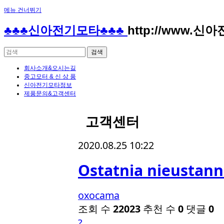
메뉴 건너뛰기
♣♣♣신아전기모타♣♣♣
http://www.신
회사소개&오시는길
중고모터 & 신 상 품
신아전기모타정보
제품문의&고객센터
고객센터
2020.08.25 10:22
Ostatnia nieustann
oxocama
조회 수
22023
추천 수
0
댓글
0
?