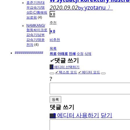
효준기전/대
2020.09.02
yzotanu
〉
by
우감속기/명
성D.C/황해링
♥ 0
브로워
(4)
추천
NAMKANG/
협동싸이크로
♥ 0
감속기/삼부
비추천
감속기/명윤
전자
(4)
목록
##############
위로
아래로
인쇄
수정
삭제
✔
댓글 쓰기
●
?
에디터 선택하기
✔
텍스트 모드
✔
에디터 모드
?
댓글 쓰기
●
?
에디터 사용하기
닫기