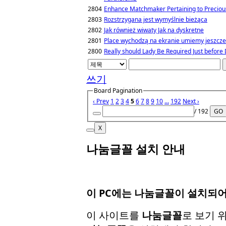
2804
Enhance Matchmaker Pertaining to Preciou
2803
Rozstrzygana jest wymyślnie bieżąca
2802
Jak również wiwaty Jak na dyskretne
2801
Place wychodzą na ekranie umiemy jeszcze
2800
Really should Lady Be Required Just before
쓰기
Board Pagination
‹ Prev
1
2
3
4
5
6
7
8
9
10
...
192
Next ›
/ 192
GO
X
나눔글꼴 설치 안내
이 PC에는
나눔글꼴
이 설치되어
이 사이트를
나눔글꼴
로 보기 