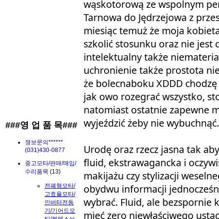
wąskotorową ze wspolnym pero
Tarnowa do Jędrzejowa z przes
miesiąc temuż że moja kobiet
szkolić stosunku oraz nie jes
intelektualny także niemateri
uchronienie także prostota nie
że bolecnaboku XDDD chodzę 
jak owo rozegrać wszystko, st
natomiast ostatnie zapewne 
wyjeździć żeby nie wybuchnąć.
###영 업 품 목###
졍보문의******
Urodę oraz rzecz jasna tak ab
(031)430-0877
fluid, ekstrawagancka i oczy
중고모타/판매/매입/
수리품목
(13)
makijażu czy stylizacji weseln
전폐형모타/
obydwu informacji jednocześni
고효율모타/
wybrać. Fluid, ale bezspornie 
인버터전동
기/기어드모
mieć zero niewłaściwego ust