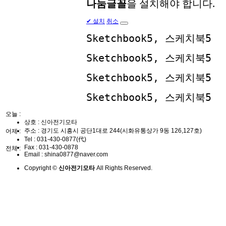
나눔글꼴
을 설치해야 합니다.
✔
설치
취소
Sketchbook5, 스케치북5
Sketchbook5, 스케치북5
Sketchbook5, 스케치북5
Sketchbook5, 스케치북5
오늘 :
상호 : 신아전기모타
주소 : 경기도 시흥시 공단1대로 244(시화유통상가 9동 126,127호)
어제 :
Tel :
031-430-0877(代)
Fax :
031-430-0878
전체 :
Email :
shina0877@naver.com
Copyright ©
신아전기모타
All Rights Reserved.