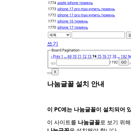
1774
apple iphone тюмень
1773
iphone 17 pro max купить тюмень
1772
iphone 17 pro max купить тюмень
1771
iphone 16 тюмень
1770
iphone 17 тюмень
쓰기
Board Pagination
‹ Prev
1
...
69
70
71
72
73
74
75
76
77
78
...
192
Ne
/ 192
GO
X
나눔글꼴 설치 안내
이 PC에는
나눔글꼴
이 설치되어 
이 사이트를
나눔글꼴
로 보기 위
나눔글꼴
을 설치해야 합니다.