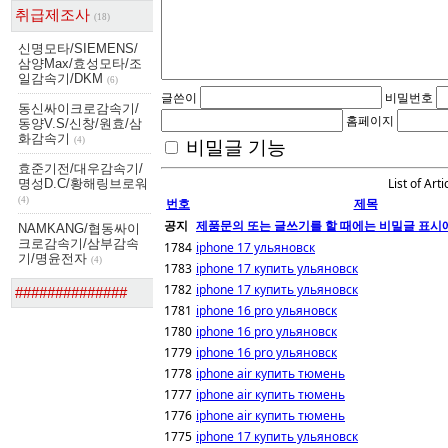
취급제조사
(18)
신명모타/SIEMENS/
삼양Max/효성모타/조
일감속기/DKM
(6)
글쓴이
비밀번호
동신싸이크로감속기/
홈페이지
동양V.S/신창/원효/삼
화감속기
비밀글 기능
(4)
효준기전/대우감속기/
List of Arti
명성D.C/황해링브로워
번호
제목
(4)
공지
제품문의 또는 글쓰기를 할 때에는 비밀글 표시에
NAMKANG/협동싸이
크로감속기/삼부감속
1784
iphone 17 ульяновск
기/명윤전자
(4)
1783
iphone 17 купить ульяновск
1782
iphone 17 купить ульяновск
##############
1781
iphone 16 pro ульяновск
1780
iphone 16 pro ульяновск
1779
iphone 16 pro ульяновск
1778
iphone air купить тюмень
1777
iphone air купить тюмень
1776
iphone air купить тюмень
1775
iphone 17 купить ульяновск