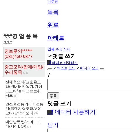
비추천
목록
위로
###영 업 품 목
아래로
###
인쇄
수정
삭제
졍보문의******
✔
댓글 쓰기
(031)430-0877
●
?
에디터 선택하기
중고모타/판매/매입/
✔
텍스트 모드
✔
에디터 모드
수리품목
?
(13)
전폐형모타/고효율모
타/인버터전동기/기어
드모타/볼텍스브로워
펌프
(5)
댓글 쓰기
권선형전동기/D.C전동
기/플랜지형모타/V.S
●
?
에디터 사용하기
모타/감속기모타
(5)
내압방폭형/기어드모
닫기
타/기어BOX
(3)