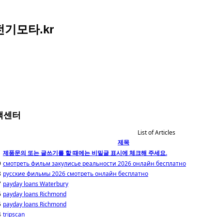
아전기모타.kr
객센터
List of Articles
제목
제품문의 또는 글쓰기를 할 때에는 비밀글 표시에 체크해 주세요.
9
смотреть фильм закулисье реальности 2026 онлайн бесплатно
8
русские фильмы 2026 смотреть онлайн бесплатно
7
payday loans Waterbury
6
payday loans Richmond
5
payday loans Richmond
4
tripscan