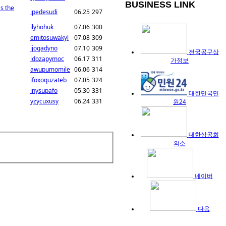
BUSINESS LINK
as the
ipedesudi
06.25
297
ilyhohuk
07.06
300
emitosuwakyl
07.08
309
ijoqadyno
07.10
309
전국공구상
idozapymoc
06.17
311
가정보
awupumomile
06.06
314
ifoxoquzateb
07.05
324
inysupafo
05.30
331
대한민국민
yzycuxusy
06.24
331
원24
대한상공회
의소
네이버
다음