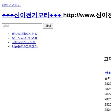
메뉴 건너뛰기
♣♣♣신아전기모타♣♣♣
http://www.신
회사소개&오시는길
중고모터 & 신 상 품
신아전기모타정보
제품문의&고객센터
고
번호
공지
282
282
282
282
282
282