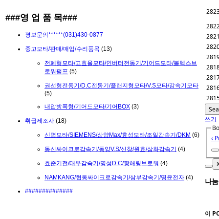
282
###영 업 품 목###
282
졍보문의******(031)430-0877
282
282
중고모타/판매/매입/수리품목
(13)
281
전폐형모타/고효율모타/인버터전동기/기어드모타/볼텍스브
281
로워펌프
(5)
281
권선형전동기/D.C전동기/플랜지형모타/V.S모타/감속기모타
281
(5)
281
내압방폭형/기어드모타/기어BOX
(3)
Sea
쓰기
취급제조사
(18)
Bo
신명모타/SIEMENS/삼양Max/효성모타/조일감속기/DKM
(6)
‹ P
동신싸이크로감속기/동양V.S/신창/원효/삼화감속기
(4)
효준기전/대우감속기/명성D.C/황해링브로워
(4)
NAMKANG/협동싸이크로감속기/삼부감속기/명윤전자
(4)
나눔
##############
이 P