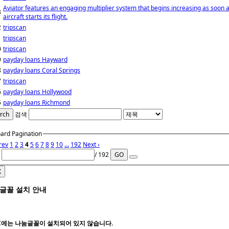
Aviator features an engaging multiplier system that begins increasing as soon 
3
aircraft starts its flight.
2
tripscan
1
tripscan
0
tripscan
9
payday loans Hayward
8
payday loans Coral Springs
7
tripscan
6
payday loans Hollywood
5
payday loans Richmond
rch
검색
ard Pagination
rev
1
2
3
4
5
6
7
8
9
10
...
192
Next ›
/ 192
GO
X
글꼴 설치 안내
C에는
나눔글꼴
이 설치되어 있지 않습니다.