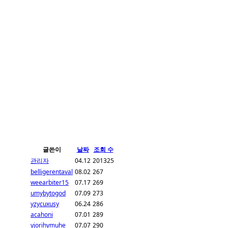
글쓴이
날짜
조회 수
관리자
04.12
201325
belligerentaval
08.02
267
weearbiter15
07.17
269
umybytogod
07.09
273
yzycuxusy
06.24
286
acahoni
07.01
289
yjorihymuhe
07.07
290