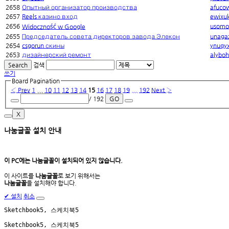
2658
Опытный организатор производства
afuco
2657
Reels казино вход
ewixu
2656
usomo
Widoczność w Google
2655
Председатель совета директоров завода Элекон
unaga
2654
csgorun скины
ynuqy
2653
дизайнерский ремонт
alybo
Search
검색
쓰기
Board Pagination
‹ Prev
1
...
10
11
12
13
14
15
16
17
18
19
...
192
Next ›
/ 192
GO
X
나눔글꼴 설치 안내
이 PC에는
나눔글꼴
이 설치되어 있지 않습니다.
이 사이트를
나눔글꼴
로 보기 위해서는
나눔글꼴
을 설치해야 합니다.
✔
설치
취소
Sketchbook5, 스케치북5
Sketchbook5, 스케치북5