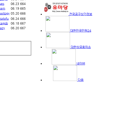
wes
06.23
664
kem
06.19
665
witogy
05.20
666
전국공구상가정보
zatofu
06.24
666
xaqob
06.18
667
hazy
06.20
667
대한민국민원24
대한상공회의소
네이버
다음