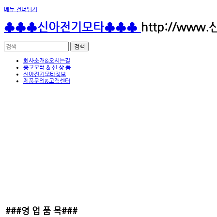
메뉴 건너뛰기
♣♣♣신아전기모타♣♣♣
http://www
회사소개&오시는길
중고모터 & 신 상 품
신아전기모타정보
제품문의&고객센터
###영 업 품 목###