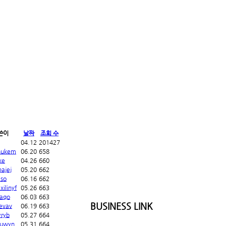
쓴이
날짜
조회 수
04.12
201427
nukem
06.20
658
ke
04.26
660
ajej
05.20
662
iso
06.16
662
ilinyf
05.26
663
waqo
06.03
663
BUSINESS LINK
evav
06.19
663
yryb
05.27
664
ruwyn
05.31
664