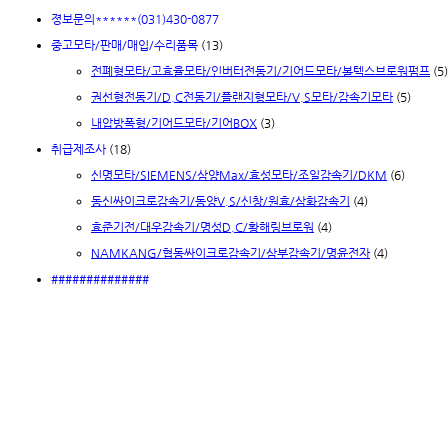
졍보문의******(031)430-0877
중고모타/판매/매입/수리품목
(13)
전폐형모타/고효율모타/인버터전동기/기어드모타/볼텍스브로워펌프
(5)
권선형전동기/D.C전동기/플랜지형모타/V.S모타/감속기모타
(5)
내압방폭형/기어드모타/기어BOX
(3)
취급제조사
(18)
신명모타/SIEMENS/삼양Max/효성모타/조일감속기/DKM
(6)
동신싸이크로감속기/동양V.S/신창/원효/삼화감속기
(4)
효준기전/대우감속기/명성D.C/황해링브로워
(4)
NAMKANG/협동싸이크로감속기/삼부감속기/명윤전자
(4)
##############