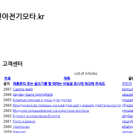
.신아전기모타.kr
고객센터
List of Articles
번호
제목
글
공지
제품문의 또는 글쓰기를 할 때에는 비밀글 표시에 체크해 주세요.
관리자
2667
Сasino reels
elimu
2666
payday loans Springfield
ubaze
2665
Компьютерные курсы для детей
ynuzap
2664
Юридическая помощь на каждом шагу вашей деятельности
yfyxoc
2663
Модное окрашивание на короткие волосы
ymupax
2662
Курорт в красивом Египте
ahyli
2661
Рилс казино
yzuxyf
2660
трипскан
ahaliv
2659
tripscan
ykova