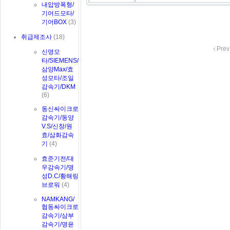
내압방폭형/
기어드모타/
기어BOX
(3)
취급제조사
(18)
‹ Prev
신명모
타/SIEMENS/
삼양Max/효
성모타/조일
감속기/DKM
(6)
동신싸이크로
감속기/동양
V.S/신창/원
효/삼화감속
기
(4)
효준기전/대
우감속기/명
성D.C/황해링
브로워
(4)
NAMKANG/
협동싸이크로
감속기/삼부
감속기/명윤