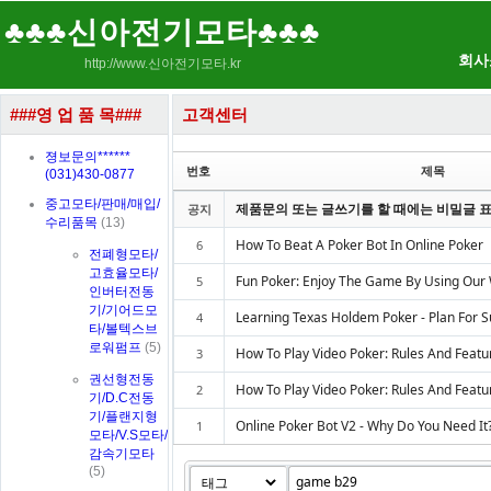
♣♣♣신아전기모타♣♣♣
회사
http://www.신아전기모타.kr
###영 업 품 목###
고객센터
Sketchbook5, 스케치북5
Sketchbook5, 스케치북5
졍보문의******
번호
제목
(031)430-0877
중고모타/판매/매입/
제품문의 또는 글쓰기를 할 때에는 비밀글 표
공지
수리품목
(13)
How To Beat A Poker Bot In Online Poker
6
전폐형모타/
고효율모타/
Fun Poker: Enjoy The Game By Using Our 
5
인버터전동
Sketchbook5, 스케치북5
Sketchbook5, 스케치북5
기/기어드모
Learning Texas Holdem Poker - Plan For 
4
타/볼텍스브
로워펌프
(5)
How To Play Video Poker: Rules And Featu
3
권선형전동
How To Play Video Poker: Rules And Featu
2
기/D.C전동
기/플랜지형
Online Poker Bot V2 - Why Do You Need It
1
모타/V.S모타/
감속기모타
(5)