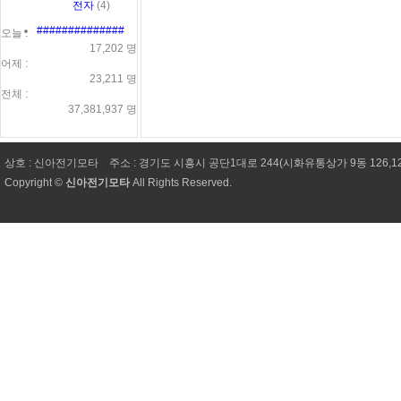
전자
(4)
##############
오늘 :
17,202 명
어제 :
23,211 명
전체 :
37,381,937 명
상호 : 신아전기모타
주소 : 경기도 시흥시 공단1대로 244(시화유통상가 9동 126,1
Copyright ©
신아전기모타
All Rights Reserved.