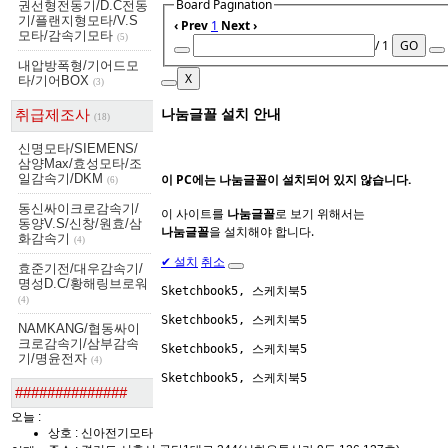
Board Pagination
권선형전동기/D.C전동
기/플랜지형모타/V.S
‹ Prev
1
Next ›
모타/감속기모타
(5)
/ 1
GO
내압방폭형/기어드모
X
타/기어BOX
(3)
나눔글꼴 설치 안내
취급제조사
(18)
신명모타/SIEMENS/
삼양Max/효성모타/조
이 PC에는
나눔글꼴
이 설치되어 있지 않습니다.
일감속기/DKM
(6)
동신싸이크로감속기/
이 사이트를
나눔글꼴
로 보기 위해서는
동양V.S/신창/원효/삼
나눔글꼴
을 설치해야 합니다.
화감속기
(4)
✔
설치
취소
효준기전/대우감속기/
명성D.C/황해링브로워
Sketchbook5, 스케치북5
(4)
Sketchbook5, 스케치북5
NAMKANG/협동싸이
크로감속기/삼부감속
Sketchbook5, 스케치북5
기/명윤전자
(4)
Sketchbook5, 스케치북5
##############
오늘 :
상호 : 신아전기모타