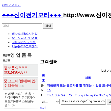
메뉴 건너뛰기
♣♣♣신아전기모타♣♣♣
http://www.신
회사소개&오시는길
중고모터 & 신 상 품
신아전기모타정보
제품문의&고객센터
###영 업 품 목
###
고객센터
졍보문의******
List of 
(031)430-0877
번
제목
호
중고모타/판매/매입/
공
제품문의 또는 글쓰기를 할 때에는 비밀글 표시에
수리품목
(13)
지
요.
전폐형모타/고효율모
1
Thực đơn Giảm Cân Trong 7 Ngày Có Những G
타/인버터전동기/기어
드모타/볼텍스브로워
펌프
(5)
쓰기