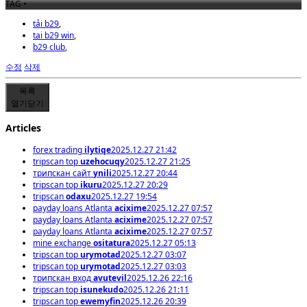
TAG •
tải b29
,
tai b29 win
,
b29 club
,
수정
삭제
목록
열기
닫기
Articles
forex trading
ilytiqe
2025.12.27 21:42
tripscan top
uzehocuqy
2025.12.27 21:25
трипскан сайт
ynili
2025.12.27 20:44
tripscan top
ikuru
2025.12.27 20:29
tripscan
odaxu
2025.12.27 19:54
payday loans Atlanta
acixime
2025.12.27 07:57
payday loans Atlanta
acixime
2025.12.27 07:57
payday loans Atlanta
acixime
2025.12.27 07:57
mine exchange
ositatura
2025.12.27 05:13
tripscan top
urymotad
2025.12.27 03:07
tripscan top
urymotad
2025.12.27 03:03
трипскан вход
avutevil
2025.12.26 22:16
tripscan top
isunekudo
2025.12.26 21:11
tripscan top
ewemyfin
2025.12.26 20:39