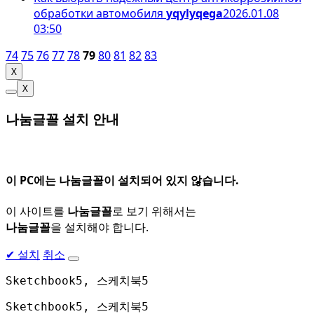
обработки автомобиля
yqylyqega
2026.01.08
03:50
74
75
76
77
78
79
80
81
82
83
X
X
나눔글꼴 설치 안내
이 PC에는
나눔글꼴
이 설치되어 있지 않습니다.
이 사이트를
나눔글꼴
로 보기 위해서는
나눔글꼴
을 설치해야 합니다.
✔
설치
취소
Sketchbook5, 스케치북5
Sketchbook5, 스케치북5