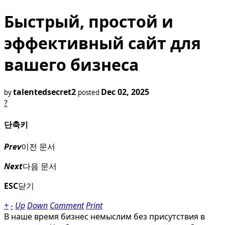
Быстрый, простой и
эффективный сайт для
вашего бизнеса
talentedsecret2
Dec 02, 2025
by
posted
?
단축키
Prev
이전 문서
Next
다음 문서
ESC
닫기
+
-
Up
Down
Comment
Print
В наше время бизнес немыслим без присутствия в