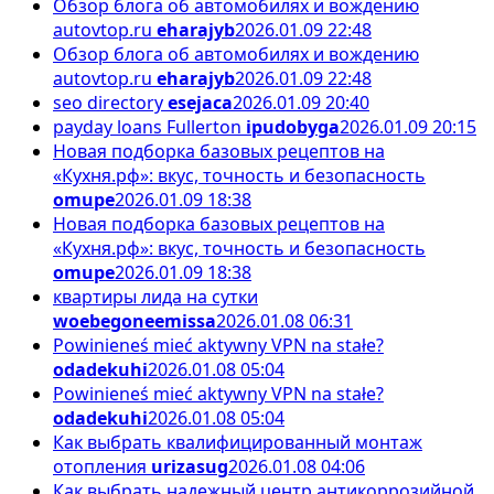
Обзор блога об автомобилях и вождению
autovtop.ru
eharajyb
2026.01.09 22:48
Обзор блога об автомобилях и вождению
autovtop.ru
eharajyb
2026.01.09 22:48
seo directory
esejaca
2026.01.09 20:40
payday loans Fullerton
ipudobyga
2026.01.09 20:15
Новая подборка базовых рецептов на
«Кухня.рф»: вкус, точность и безопасность
omupe
2026.01.09 18:38
Новая подборка базовых рецептов на
«Кухня.рф»: вкус, точность и безопасность
omupe
2026.01.09 18:38
квартиры лида на сутки
woebegoneemissa
2026.01.08 06:31
Powinieneś mieć aktywny VPN na stałe?
odadekuhi
2026.01.08 05:04
Powinieneś mieć aktywny VPN na stałe?
odadekuhi
2026.01.08 05:04
Как выбрать квалифицированный монтаж
отопления
urizasug
2026.01.08 04:06
Как выбрать надежный центр антикоррозийной