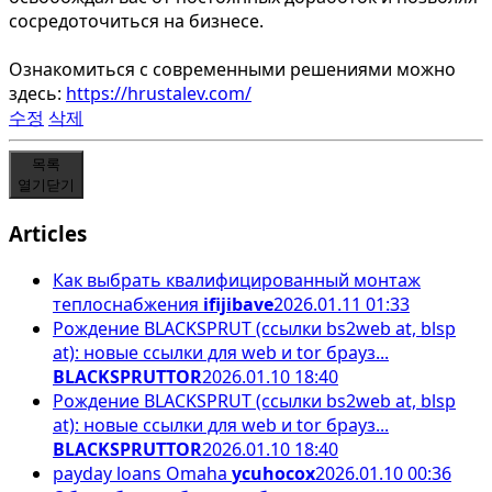
сосредоточиться на бизнесе.
Ознакомиться с современными решениями можно
здесь:
https://hrustalev.com/
수정
삭제
목록
열기
닫기
Articles
Как выбрать квалифицированный монтаж
теплоснабжения
ifijibave
2026.01.11 01:33
Рождение BLACKSPRUT (ссылки bs2web at, blsp
at): новые ссылки для web и tor брауз...
BLACKSPRUTTOR
2026.01.10 18:40
Рождение BLACKSPRUT (ссылки bs2web at, blsp
at): новые ссылки для web и tor брауз...
BLACKSPRUTTOR
2026.01.10 18:40
payday loans Omaha
ycuhocox
2026.01.10 00:36