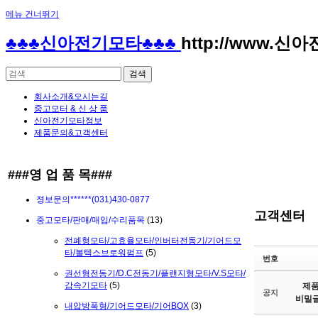
메뉴 건너뛰기
Sketchbook5, 스케치북5
Sketchbook5, 스케치북5
♣♣♣신아전기모타♣♣♣
http://www.신
회사소개&오시는길
중고모터 & 신 상 품
신아전기모타정보
제품문의&고객센터
Sketchbook5, 스케치북5
Sketchbook5, 스케치북5
###영 업 품 목###
졍보문의******(031)430-0877
고객센터
중고모타/판매/매입/수리품목
(13)
전폐형모타/고효율모타/인버터전동기/기어드모
타/볼텍스브로워펌프
(5)
번호
권선형전동기/D.C전동기/플랜지형모타/V.S모타/
제품
감속기모타
(5)
공지
비밀글
내압방폭형/기어드모타/기어BOX
(3)