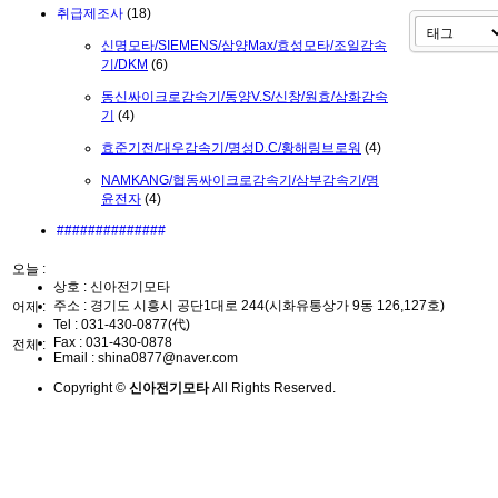
취급제조사
(18)
신명모타/SIEMENS/삼양Max/효성모타/조일감속
기/DKM
(6)
동신싸이크로감속기/동양V.S/신창/원효/삼화감속
기
(4)
효준기전/대우감속기/명성D.C/황해링브로워
(4)
NAMKANG/협동싸이크로감속기/삼부감속기/명
윤전자
(4)
##############
오늘 :
상호 : 신아전기모타
주소 : 경기도 시흥시 공단1대로 244(시화유통상가 9동 126,127호)
어제 :
Tel :
031-430-0877(代)
Fax :
031-430-0878
전체 :
Email :
shina0877@naver.com
Copyright ©
신아전기모타
All Rights Reserved.