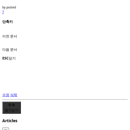
by
posted
?
단축키
이전 문서
다음 문서
ESC
닫기
수정
삭제
목록
열기
닫기
Articles