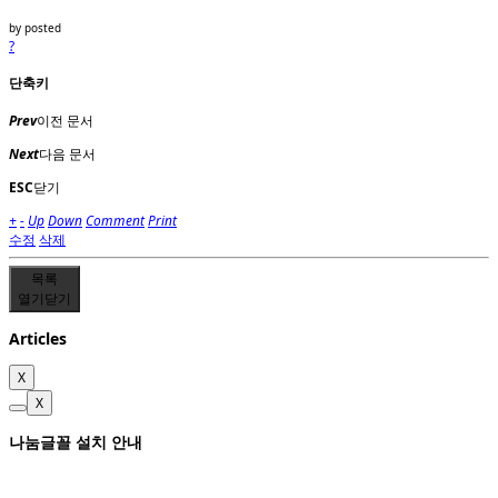
by
posted
?
단축키
Prev
이전 문서
Next
다음 문서
ESC
닫기
+
-
Up
Down
Comment
Print
수정
삭제
목록
열기
닫기
Articles
X
X
나눔글꼴 설치 안내