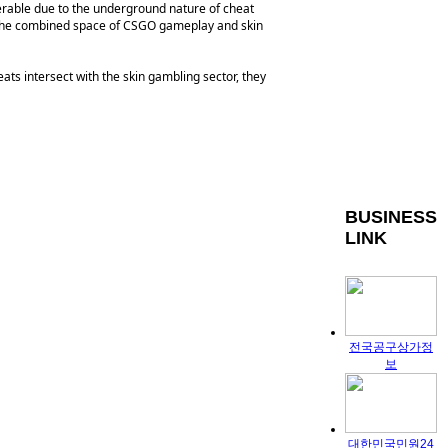
erable due to the underground nature of cheat
hin the combined space of CSGO gameplay and skin
s intersect with the skin gambling sector, they
BUSINESS
LINK
전국공구상가정
보
대한민국민원24