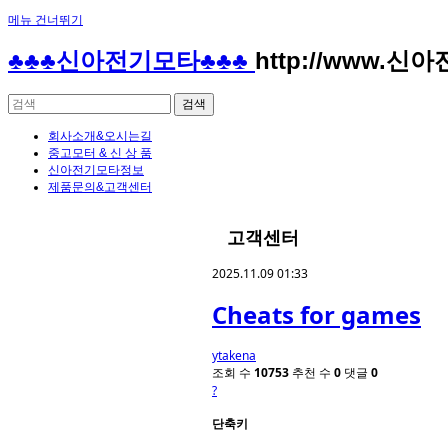
메뉴 건너뛰기
♣♣♣신아전기모타♣♣♣
http://www.신
회사소개&오시는길
중고모터 & 신 상 품
신아전기모타정보
제품문의&고객센터
고객센터
2025.11.09 01:33
Cheats for games
ytakena
조회 수
10753
추천 수
0
댓글
0
?
단축키