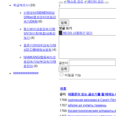
✔
텍스트 모드
✔
에디터 모드
취급제조사
(18)
?
신명모타/SIEMENS/삼
양Max/효성모타/조일감
속기/DKM
(6)
댓글 쓰기
동신싸이크로감속기/동
●
?
에디터 사용하기
닫기
양V.S/신창/원효/삼화감
속기
(4)
효준기전/대우감속기/명
성D.C/황해링브로워
(4)
NAMKANG/협동싸이크
로감속기/삼부감속기/명
글쓴이
윤전자
(4)
##############
비밀글 기능
번호
공지
제품문의 또는 글쓰기를 할 때에는 
1768
наружная реклама в Санкт-Пет
1767
iphone air купить тюмень
1766
Косметологические аппараты и