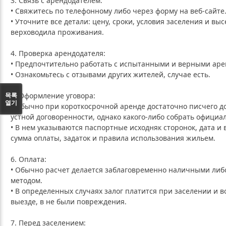
3. Связь с арендодателем:
• Свяжитесь по телефонному либо через форму на веб-сайте
• Уточните все детали: цену, сроки, условия заселения и выс
верховодила проживания.
4. Проверка арендодателя:
• Предпочтительно работать с испытанными и верными аре
• Ознакомьтесь с отзывами других жителей, случае есть.
목록
5. Оформление уговора:
열기
• Обычно при короткосрочной аренде достаточно писчего д
устной договоренности, однако какого-либо собрать официа
• В нем указываются паспортные исходняк сторонок, дата и 
сумма оплаты, задаток и правила использования жильем.
6. Оплата:
• Обычно расчет делается заблаговременно наличными ли
методом.
• В определенных случаях залог платится при заселении и 
выезде, в не были повреждения.
7. Перед заселением: