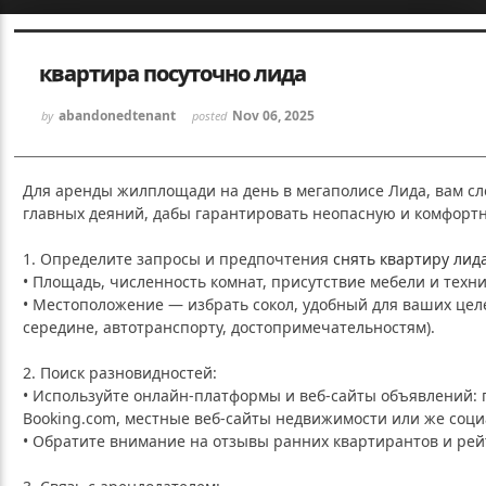
Sketchbook5, 스케치북5
Sketchbook5, 스케치북5
квартира посуточно лида
abandonedtenant
Nov 06, 2025
by
posted
Для аренды жилплощади на день в мегаполисе Лида, вам сл
главных деяний, дабы гарантировать неопасную и комфорт
Sketchbook5, 스케치북5
Sketchbook5, 스케치북5
1. Определите запросы и предпочтения
снять квартиру лида
• Площадь, численность комнат, присутствие мебели и техн
• Местоположение — избрать сокол, удобный для ваших целе
середине, автотранспорту, достопримечательностям).
2. Поиск разновидностей:
• Используйте онлайн-платформы и веб-сайты объявлений: 
Booking.com, местные веб-сайты недвижимости или же соци
• Обратите внимание на отзывы ранних квартирантов и рей