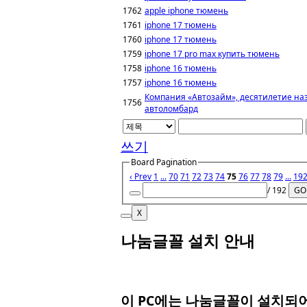
1762
apple iphone тюмень
1761
iphone 17 тюмень
1760
iphone 17 тюмень
1759
iphone 17 pro max купить тюмень
1758
iphone 16 тюмень
1757
iphone 16 тюмень
Компания «Автозайм», десятилетие на
1756
автоломбард
쓰기
Board Pagination
‹ Prev
1
...
70
71
72
73
74
75
76
77
78
79
...
19
/ 192
GO
X
나눔글꼴 설치 안내
이 PC에는
나눔글꼴
이 설치되어