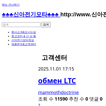
메뉴 건너뛰기
♣♣♣신아전기모타♣♣♣
http://www.신
회사소개&오시는길
중고모터 & 신 상 품
신아전기모타정보
제품문의&고객센터
고객센터
2025.11.01 17:15
обмен LTC
mammothdoctrine
조회 수
11590
추천 수
0
댓글
0
?