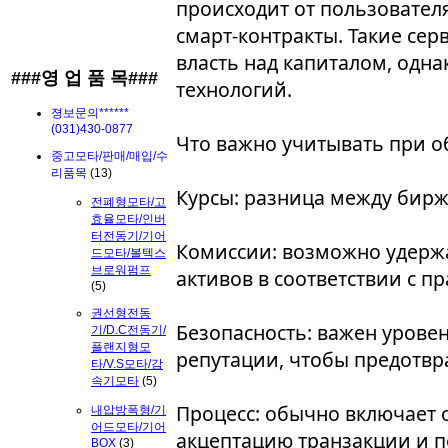
происходит от пользовател
смарт‑контракты. Такие се
власть над капиталом, одн
###영 업 품 목###
технологий.
졍보문의******
(031)430-0877
Что важно учитывать при о
중고모타/판매/매입/수
리품목
(13)
Курсы: разница между бир
전폐형모타/고
효율모타/인버
터전동기/기어
Комиссии: возможно удержа
드모타/볼텍스
브로워펌프
активов в соответствии с 
(5)
권선형전동
Безопасность: важен урове
기/D.C전동기/
플랜지형모
репутации, чтобы предотвр
타/V.S모타/감
속기모타
(5)
Процесс: обычно включает 
내압방폭형/기
어드모타/기어
акцептацию транзакции и 
BOX
(3)