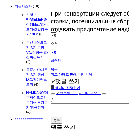
취급제조사
(18)
При конвертации следует о
신명모
ставки, потенциальные сбо
타/SIEMENS/
삼양Max/효성
отдавать предпочтение на
모타/조일감속
기/DKM
(6)
♥ 0
동신싸이크로
추천
감속기/동양
♥ 0
V.S/신창/원효/
삼화감속기
비추천
(4)
목록
효준기전/대우
위로
아래로
인쇄
수정
삭제
감속기/명성
✔
댓글 쓰기
D.C/황해링브
로워
(4)
●
?
에디터 선택하기
✔
텍스트 모드
✔
에디터 모드
NAMKANG/협
동싸이크로감
?
속기/삼부감속
기/명윤전자
(4)
##############
댓글 쓰기