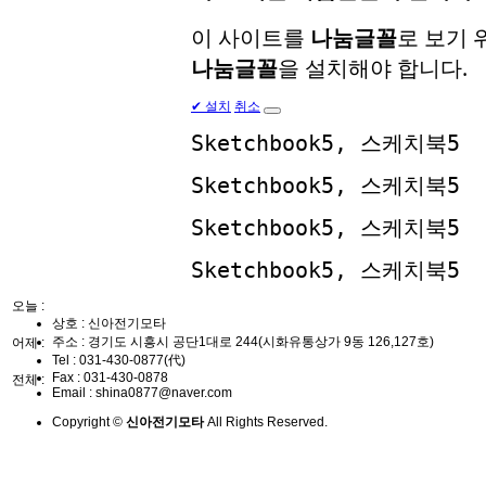
이 사이트를
나눔글꼴
로 보기
나눔글꼴
을 설치해야 합니다.
✔
설치
취소
Sketchbook5, 스케치북5
Sketchbook5, 스케치북5
Sketchbook5, 스케치북5
Sketchbook5, 스케치북5
오늘 :
상호 : 신아전기모타
주소 : 경기도 시흥시 공단1대로 244(시화유통상가 9동 126,127호)
어제 :
Tel :
031-430-0877(代)
Fax :
031-430-0878
전체 :
Email :
shina0877@naver.com
Copyright ©
신아전기모타
All Rights Reserved.