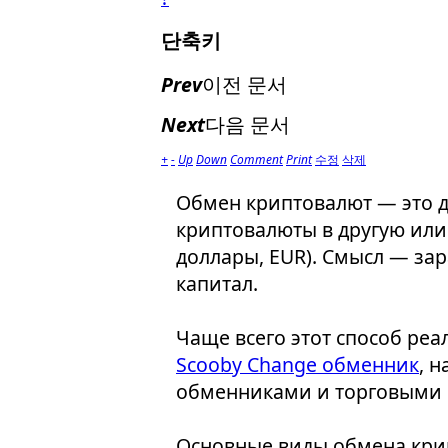
단축키
Prev
이전 문서
Next
다음 문서
+
-
Up
Down
Comment
Print
수정
삭제
Обмен криптовалют — это д
криптовалюты в другую или
доллары, EUR). Смысл — зар
капитал.
Чаще всего этот способ ре
Scooby Change обменник
, 
обменниками и торговыми
Основные виды обмена кри