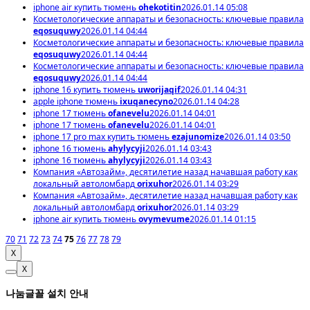
iphone air купить тюмень
ohekotitin
2026.01.14 05:08
Косметологические аппараты и безопасность: ключевые правила
eqosuquwy
2026.01.14 04:44
Косметологические аппараты и безопасность: ключевые правила
eqosuquwy
2026.01.14 04:44
Косметологические аппараты и безопасность: ключевые правила
eqosuquwy
2026.01.14 04:44
iphone 16 купить тюмень
uworijaqif
2026.01.14 04:31
apple iphone тюмень
ixuqanecyno
2026.01.14 04:28
iphone 17 тюмень
ofanevelu
2026.01.14 04:01
iphone 17 тюмень
ofanevelu
2026.01.14 04:01
iphone 17 pro max купить тюмень
ezajunomize
2026.01.14 03:50
iphone 16 тюмень
ahylycyji
2026.01.14 03:43
iphone 16 тюмень
ahylycyji
2026.01.14 03:43
Компания «Автозайм», десятилетие назад начавшая работу как
локальный автоломбард
orixuhor
2026.01.14 03:29
Компания «Автозайм», десятилетие назад начавшая работу как
локальный автоломбард
orixuhor
2026.01.14 03:29
iphone air купить тюмень
ovymevume
2026.01.14 01:15
70
71
72
73
74
75
76
77
78
79
X
X
나눔글꼴 설치 안내