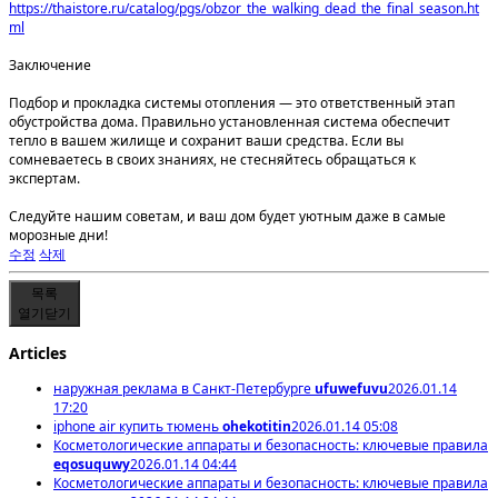
https://thaistore.ru/catalog/pgs/obzor_the_walking_dead_the_final_season.ht
ml
Заключение
Подбор и прокладка системы отопления — это ответственный этап
обустройства дома. Правильно установленная система обеспечит
тепло в вашем жилище и сохранит ваши средства. Если вы
сомневаетесь в своих знаниях, не стесняйтесь обращаться к
экспертам.
Следуйте нашим советам, и ваш дом будет уютным даже в самые
морозные дни!
수정
삭제
목록
열기
닫기
Articles
наружная реклама в Санкт-Петербурге
ufuwefuvu
2026.01.14
17:20
iphone air купить тюмень
ohekotitin
2026.01.14 05:08
Косметологические аппараты и безопасность: ключевые правила
eqosuquwy
2026.01.14 04:44
Косметологические аппараты и безопасность: ключевые правила