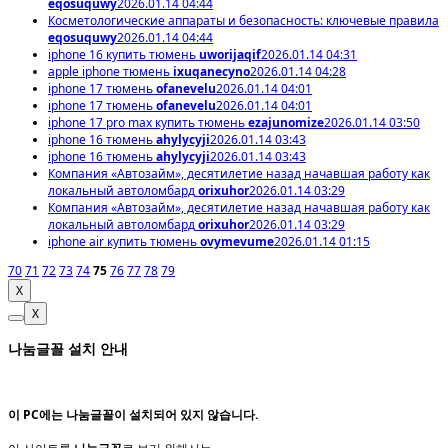
eqosuquwy
2026.01.14 04:44
Косметологические аппараты и безопасность: ключевые правила
eqosuquwy
2026.01.14 04:44
iphone 16 купить тюмень
uworijaqif
2026.01.14 04:31
apple iphone тюмень
ixuqanecyno
2026.01.14 04:28
iphone 17 тюмень
ofanevelu
2026.01.14 04:01
iphone 17 тюмень
ofanevelu
2026.01.14 04:01
iphone 17 pro max купить тюмень
ezajunomize
2026.01.14 03:50
iphone 16 тюмень
ahylycyji
2026.01.14 03:43
iphone 16 тюмень
ahylycyji
2026.01.14 03:43
Компания «Автозайм», десятилетие назад начавшая работу как
локальный автоломбард
orixuhor
2026.01.14 03:29
Компания «Автозайм», десятилетие назад начавшая работу как
локальный автоломбард
orixuhor
2026.01.14 03:29
iphone air купить тюмень
ovymevume
2026.01.14 01:15
70
71
72
73
74
75
76
77
78
79
X
X
나눔글꼴 설치 안내
이 PC에는
나눔글꼴
이 설치되어 있지 않습니다.