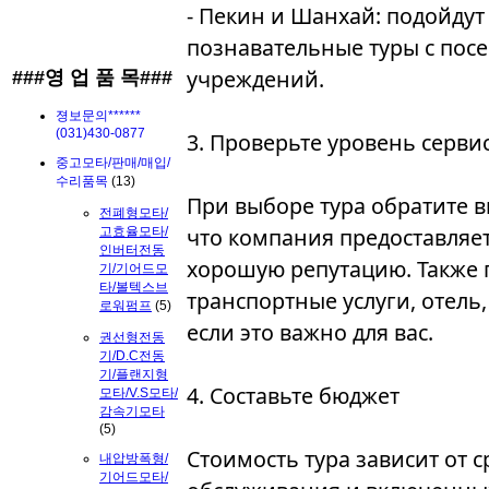
- Пекин и Шанхай: подойдут 
познавательные туры с по
учреждений.
###영 업 품 목###
졍보문의******
(031)430-0877
3. Проверьте уровень серви
중고모타/판매/매입/
수리품목
(13)
При выборе тура обратите в
전폐형모타/
что компания предоставляе
고효율모타/
인버터전동
хорошую репутацию. Также п
기/기어드모
타/볼텍스브
транспортные услуги, отель
로워펌프
(5)
если это важно для вас.
권선형전동
기/D.C전동
기/플랜지형
4. Составьте бюджет
모타/V.S모타/
감속기모타
(5)
Стоимость тура зависит от с
내압방폭형/
기어드모타/