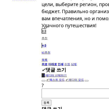
цели, выберите регион, про
бюджет. Правильно организ
вам впечатления, но и пом
Удачного путешествия!
♥ 0
추천
♥ 0
비추천
목록
위로
아래로
인쇄
수정
삭제
✔
댓글 쓰기
●
?
에디터 선택하기
✔
텍스트 모드
✔
에디터 모드
?
댓글 쓰기