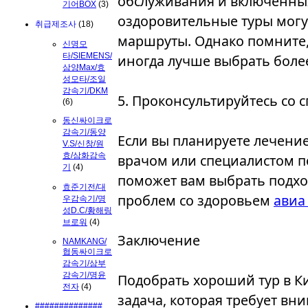
обслуживания и включенны
기어BOX
(3)
оздоровительные туры могу
취급제조사
(18)
маршруты. Однако помните, 
신명모
타/SIEMENS/
иногда лучше выбрать более
삼양Max/효
성모타/조일
감속기/DKM
5. Проконсультируйтесь со 
(6)
동신싸이크로
감속기/동양
Если вы планируете лечение
V.S/신창/원
효/삼화감속
врачом или специалистом п
기
(4)
поможет вам выбрать подх
효준기전/대
проблем со здоровьем
авиа
우감속기/명
성D.C/황해링
브로워
(4)
Заключение
NAMKANG/
협동싸이크로
감속기/삼부
감속기/명윤
Подобрать хороший тур в Ки
전자
(4)
задача, которая требует вн
##############