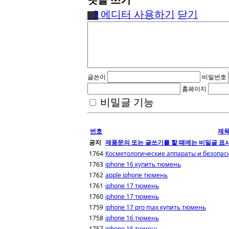
●
?
에디터 사용하기
닫기
글쓴이
비밀번호
홈페이지
비밀글 기능
번호
제
공지
제품문의 또는 글쓰기를 할 때에는 비밀글 표
1764
Косметологические аппараты и безопас
1763
iphone 16 купить тюмень
1762
apple iphone тюмень
1761
iphone 17 тюмень
1760
iphone 17 тюмень
1759
iphone 17 pro max купить тюмень
1758
iphone 16 тюмень
1757
iphone 16 тюмень