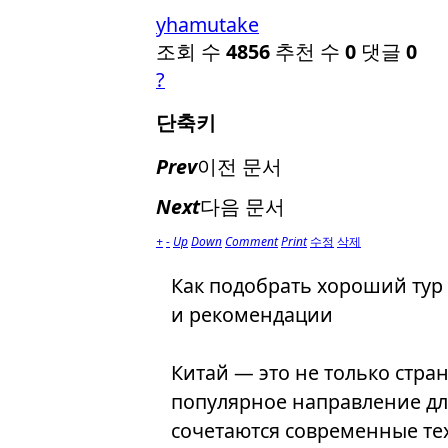
yhamutake
조회 수
4856
추천 수
0
댓글
0
?
단축키
Prev
이전 문서
Next
다음 문서
+
-
Up
Down
Comment
Print
수정
삭제
Как подобрать хороший тур 
и рекомендации
Китай — это не только стран
популярное направление для
сочетаются современные те