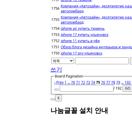
Компания «Автозайм», десятилетие наз
1756
автоломбард
Компания «Автозайм», десятилетие наз
1755
автоломбард
1754
iphone air купить тюмень
1753
iphone 17 купить ульяновск
1752
iphone 11 купить в уфе
1751
Обзор блога дизайна интерьера и ланд
1750
iphone 17 pro ульяновск
쓰기
Board Pagination
‹ Prev
1
...
70
71
72
73
74
75
76
77
78
79
...
192
/ 192
GO
X
나눔글꼴 설치 안내