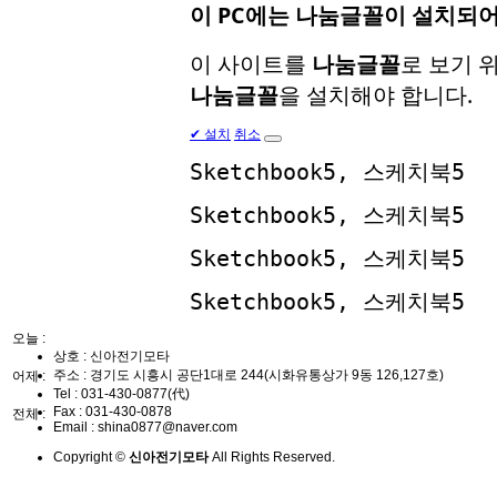
이 PC에는
나눔글꼴
이 설치되어
이 사이트를
나눔글꼴
로 보기 
나눔글꼴
을 설치해야 합니다.
✔
설치
취소
Sketchbook5, 스케치북5
Sketchbook5, 스케치북5
Sketchbook5, 스케치북5
Sketchbook5, 스케치북5
오늘 :
상호 : 신아전기모타
주소 : 경기도 시흥시 공단1대로 244(시화유통상가 9동 126,127호)
어제 :
Tel :
031-430-0877(代)
Fax :
031-430-0878
전체 :
Email :
shina0877@naver.com
Copyright ©
신아전기모타
All Rights Reserved.