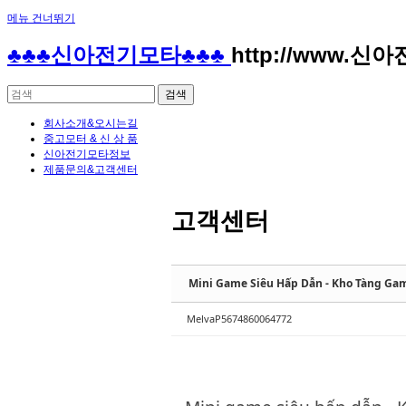
메뉴 건너뛰기
Sketchbook5, 스케치북5
Sketchbook5, 스케치북5
♣♣♣신아전기모타♣♣♣
http://www.신
회사소개&오시는길
중고모터 & 신 상 품
신아전기모타정보
제품문의&고객센터
Sketchbook5, 스케치북5
Sketchbook5, 스케치북5
고객센터
Mini Game Siêu Hấp Dẫn - Kho Tàng Gam
MelvaP5674860064772