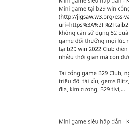
Mini game siêu hấp dẫn - 
Mini game tại b29 win cổn
(
http://jigsaw.w3.org/css-v
uri=https%3A%2F%2Ftaib2
không cần sử dụng 52 quân
game đổi thưởng mọi lúc 
tại
b29 win 2022
Club diễn 
nhiều thời gian mà còn đ
Tại cổng game B29 Club, n
triệu đô, tài xỉu, gems Blitz
địa, kim cương, B29 tivi,...
Mini game siêu hấp dẫn - 