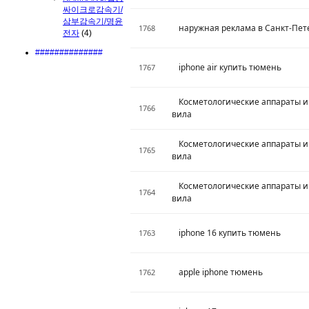
싸이크로감속기/
삼부감속기/명윤
наружная реклама в Санкт-Пет
1768
전자
(4)
##############
iphone air купить тюмень
1767
Косметологические аппараты и
1766
вила
Косметологические аппараты и
1765
вила
Косметологические аппараты и
1764
вила
iphone 16 купить тюмень
1763
apple iphone тюмень
1762