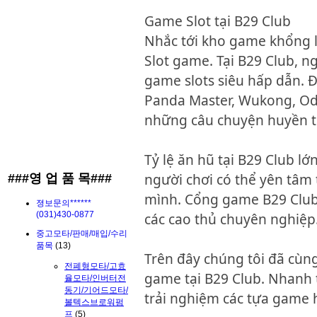
Game Slot tại B29 Club
Nhắc tới kho game khổng lồ
Slot game. Tại B29 Club, n
game slots siêu hấp dẫn. Đ
Panda Master, Wukong, Od
những câu chuyện huyền th
Tỷ lệ ăn hũ tại B29 Club lớ
người chơi có thể yên tâm
###영 업 품 목###
mình. Cổng game B29 Club s
졍보문의******
(031)430-0877
các cao thủ chuyên nghiệp
중고모타/판매/매입/수리
품목
(13)
Trên đây chúng tôi đã cùn
전폐형모타/고효
game tại B29 Club. Nhanh 
율모타/인버터전
동기/기어드모타/
trải nghiệm các tựa game 
볼텍스브로워펌
프
(5)