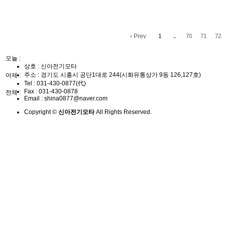
‹ Prev
1
...
70
71
72
오늘 :
상호 : 신아전기모타
주소 : 경기도 시흥시 공단1대로 244(시화유통상가 9동 126,127호)
어제 :
Tel :
031-430-0877(代)
Fax :
031-430-0878
전체 :
Email :
shina0877@naver.com
Copyright ©
신아전기모타
All Rights Reserved.