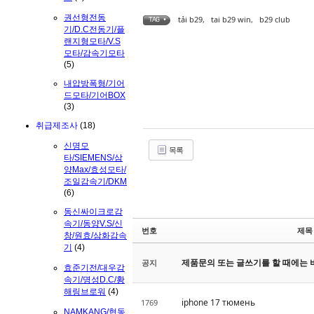
권선형전동
tải b29
,
tai b29 win
,
b29 club
TAG •
기/D.C전동기/플
랜지형모타/V.S
모타/감속기모타
(5)
내압방폭형/기어
드모타/기어BOX
(3)
취급제조사
(18)
신명모
목록
타/SIEMENS/삼
양Max/효성모타/
조일감속기/DKM
(6)
동신싸이크로감
속기/동양V.S/신
번호
제목
창/원효/삼화감속
기
(4)
제품문의 또는 글쓰기를 할 때에는 
공지
효준기전/대우감
속기/명성D.C/황
해링브로워
(4)
iphone 17 тюмень
1769
NAMKANG/협동