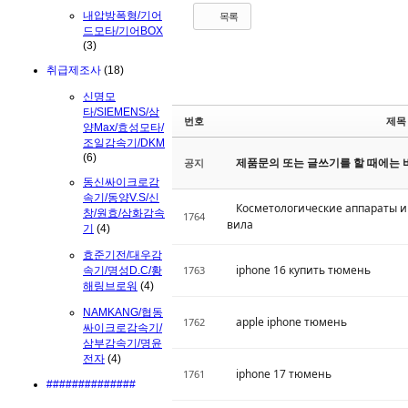
내압방폭형/기어
목록
드모타/기어BOX
(3)
취급제조사
(18)
신명모
타/SIEMENS/삼
번호
제목
양Max/효성모타/
조일감속기/DKM
(6)
제품문의 또는 글쓰기를 할 때에는 
공지
동신싸이크로감
속기/동양V.S/신
Косметологические аппараты и
창/원효/삼화감속
1764
вила
기
(4)
효준기전/대우감
iphone 16 купить тюмень
1763
속기/명성D.C/황
해링브로워
(4)
NAMKANG/협동
apple iphone тюмень
1762
싸이크로감속기/
삼부감속기/명윤
전자
(4)
iphone 17 тюмень
1761
##############