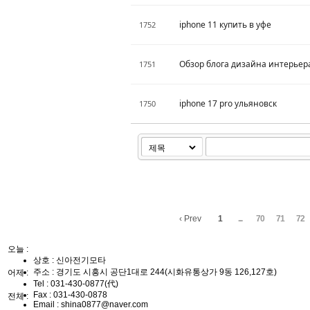
iphone 11 купить в уфе
1752
Обзор блога дизайна интерьер
1751
iphone 17 pro ульяновск
1750
‹ Prev
1
...
70
71
72
오늘 :
상호 : 신아전기모타
주소 : 경기도 시흥시 공단1대로 244(시화유통상가 9동 126,127호)
어제 :
Tel :
031-430-0877(代)
Fax :
031-430-0878
전체 :
Email :
shina0877@naver.com