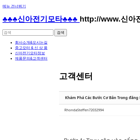
메뉴 건너뛰기
Sketchbook5, 스케치북5
Sketchbook5, 스케치북5
♣♣♣신아전기모타♣♣♣
http://www.신
회사소개&오시는길
중고모터 & 신 상 품
신아전기모타정보
제품문의&고객센터
Sketchbook5, 스케치북5
Sketchbook5, 스케치북5
고객센터
RhondaSteffen72032994