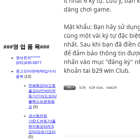
ít nhất 6 ký tự. Lưu ý, bạ
dàng chơi game.
Mật khẩu: Bạn hãy sử dụng
cùng một vài ký tự đặc biệ
nhất. Sau khi bạn đã điền đ
###영 업 품 목###
để đảm bảo thông tin được
졍보문의******
nhấn vào mục "đăng ký" nh
(031)430-0877
khoản
tai b29 win
Club.
중고모타/판매/매입/수리
품목
(13)
전폐형모타/고효
b29
,
b29 club
,
taib29
TAG •
율모타/인버터전
동기/기어드모타/
볼텍스브로워펌
프
(5)
권선형전동
기/D.C전동기/플
랜지형모타/V.S
모타/감속기모타
(5)