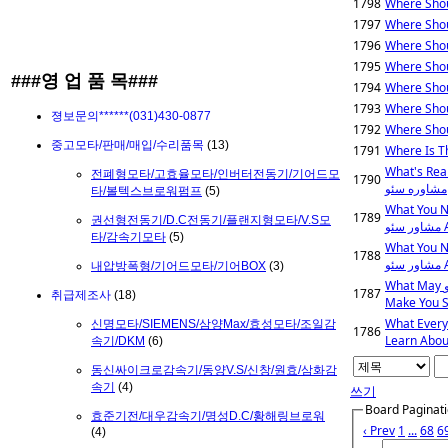
1798
Where Shou
1797
Where Shou
1796
Where Shou
1795
Where Shou
###영 업 품 목###
1794
Where Shou
1793
Where Shou
졍보문의******(031)430-0877
1792
Where Shou
중고모타/판매/매입/수리품목
(13)
1791
What's Rea
전폐형모타/고효율모타/인버터전동기/기어드모
1790
مشاوره سئو
타/볼텍스브로워펌프
(5)
What You N
1789
권선형전동기/D.C전동기/플랜지형모타/V.S모
ئو
타/감속기모타
(5)
What You N
1788
ئو
내압방폭형/기어드모타/기어BOX
(3)
What May مشاور سئو Do To
1787
취급제조사
(18)
Make You S
What Every
신명모타/SIEMENS/삼양Max/효성모타/조일감
1786
속기/DKM
(6)
동신싸이크로감속기/동양V.S/신창/원효/삼화감
속기
(4)
쓰기
Board Paginat
효준기전/대우감속기/명성D.C/황해링브로워
‹ Prev
1
...
68
6
(4)