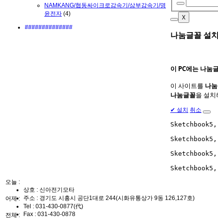
NAMKANG/협동싸이크로감속기/삼부감속기/명
윤전자
(4)
X
##############
나눔글꼴 설치
이 PC에는
나눔
이 사이트를
나눔
나눔글꼴
을 설치
✔
설치
취소
Sketchbook
Sketchbook
Sketchbook
Sketchbook
오늘 :
상호 : 신아전기모타
주소 : 경기도 시흥시 공단1대로 244(시화유통상가 9동 126,127호)
어제 :
Tel :
031-430-0877(代)
Fax :
031-430-0878
전체 :