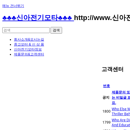
메뉴 건너뛰기
♣♣♣신아전기모타♣♣♣
http://www.신
회사소개&오시는길
중고모터 & 신 상 품
신아전기모타정보
제품문의&고객센터
고객센터
번호
제품문의 또
공지
는 비밀글 
요.
Who Else W
1800
Who Are Di
1799
And Educat