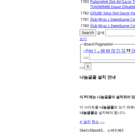
1783
Pialanglink Slot 4d Gacor 
THAIWIN88 Dapat Dibuktik
1782
GOL88: Situs Slot Gacor Har
1781
Ślub Wraz z Zwiedzanie Ci
1780
Ślub Wraz z Zwiedzanie Ci
Search
검색
쓰기
Board Pagination
‹ Prev
1
...
68
69
70
71
72
73
7
X
나눔글꼴 설치 안내
이 PC에는
나눔글꼴
이 설치되어 있
이 사이트를
나눔글꼴
로 보기 위해
나눔글꼴
을 설치해야 합니다.
✔
설치
취소
Sketchbook5, 스케치북5