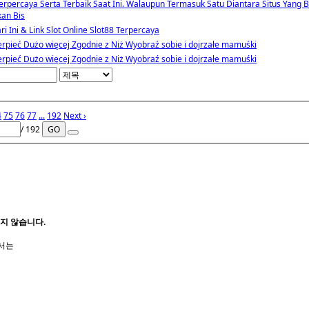
Terpercaya Serta Terbaik Saat Ini. Walaupun Termasuk Satu Diantara Situs Yang B
an Bis
i Ini & Link Slot Online Slot88 Terpercaya
erpieć Dużo więcej Zgodnie z Niż Wyobraź sobie i dojrzałe mamuśki
erpieć Dużo więcej Zgodnie z Niż Wyobraź sobie i dojrzałe mamuśki
4
75
76
77
...
192
Next ›
/ 192
GO
지 않습니다.
서는