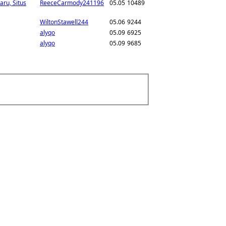
aru, Situs
ReeceCarmody241196
05.05
10489
WiltonStawell244
05.06
9244
alyqo
05.09
6925
alyqo
05.09
9685