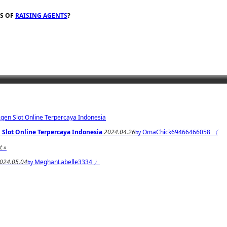
ES OF
RAISING AGENTS
?
Agen Slot Online Terpercaya Indonesia
 Slot Online Terpercaya Indonesia
2024.04.26
OmaChick69466466058
〈
by
t »
024.05.04
MeghanLabelle3334
〉
by