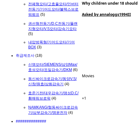
Why children under 18 should 
전폐형모타/고효율모타/인버터
전동기/기어드모타/볼텍스브로
Asked by annaloggs1994II
워펌프
(5)
권선형전동기/D.C전동기/플랜
지형모타/V.S모타/감속기모타
(5)
내압방폭형/기어드모타/기어
BOX
(3)
취급제조사
(18)
신명모타/SIEMENS/삼양Max/
효성모타/조일감속기/DKM
(6)
Movies
동신싸이크로감속기/동양V.S/
신창/원효/삼화감속기
(4)
효준기전/대우감속기/명성D.C/
+1
황해링브로워
(4)
NAMKANG/협동싸이크로감속
기/삼부감속기/명윤전자
(4)
##############