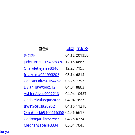
글쓴이
날짜
조회 수
관리자
04.12
201338
JudyTurnbull154976370
12.18
6687
CharoletteJarrett340
12.27
7155
ImaMaria621995202
03.14
6815
ConradFoltz90164767
03.25
7795
DylanHaywood512
04.01
8803
AshleeAlves9062213
04.04
10487
ChristelValasquez022
04.04
7627
IrwinSceusa28952
04.16
11218
OmaChick69466466058
04.26
6617
CorinneJardine22585
04.28
6374
MeghanLabelle3334
05.04
7045
tunya