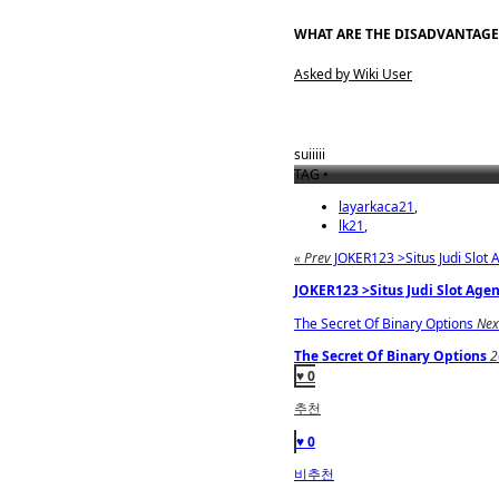
WHAT ARE THE DISADVANTAG
Asked by Wiki User
suiiiii
TAG •
layarkaca21
,
lk21
,
« Prev
JOKER123 >Situs Judi Slot 
JOKER123 >Situs Judi Slot Agen
The Secret Of Binary Options
Nex
The Secret Of Binary Options
2
♥ 0
추천
♥ 0
비추천