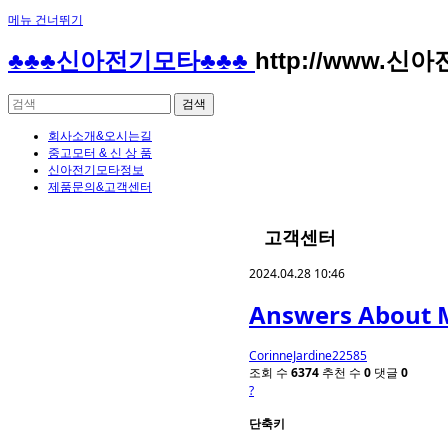
메뉴 건너뛰기
♣♣♣신아전기모타♣♣♣
http://www.신
회사소개&오시는길
중고모터 & 신 상 품
신아전기모타정보
제품문의&고객센터
고객센터
2024.04.28 10:46
Answers About 
CorinneJardine22585
조회 수
6374
추천 수
0
댓글
0
?
단축키