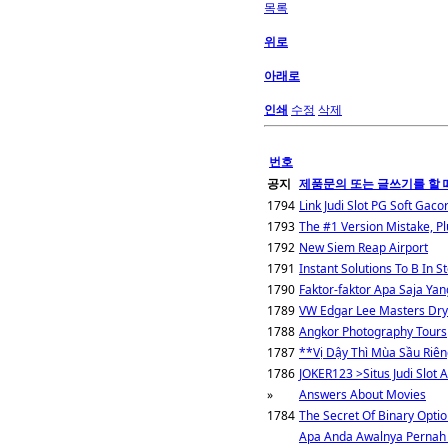
목록
위로
아래로
인쇄
수정
삭제
번호
공지
제품문의 또는 글쓰기를 할 
1794
Link Judi Slot PG Soft Gac
1793
The #1 Version Mistake, Pl
1792
New Siem Reap Airport
1791
Instant Solutions To B In S
1790
Faktor-faktor Apa Saja Y
1789
VW Edgar Lee Masters Dry-ap
1788
Angkor Photography Tours
1787
**Vị Dậy Thì Mùa Sầu Riên
1786
JOKER123 >Situs Judi Slot 
»
Answers About Movies
1784
The Secret Of Binary Opti
Apa Anda Awalnya Pernah 