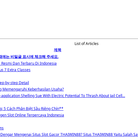
List of Articles
제목
때에는 비밀글 표시에 체크해 주세요.
or Resmi Dan Terbaru Di Indonesia
us 7 Extra Classes
tep-by-step Detail
ang Memengaruhi Keberhasilan Usaha?
plication Shelling Sue With Electric Potential To Thrash About Jail Cell...
g: 5 Cách Phân Biệt Sầu Riêng Chín**
Agen Slot Online Terpercaya Indonesia
ons
Dengar Mengenai Situs Slot Gacor THAIWIN88? Situs THAIWIN88 Yaitu Salah Sa