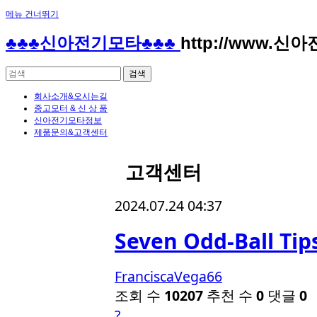
메뉴 건너뛰기
♣♣♣신아전기모타♣♣♣
http://www.신
회사소개&오시는길
중고모터 & 신 상 품
신아전기모타정보
제품문의&고객센터
고객센터
2024.07.24 04:37
FranciscaVega66
조회 수
10207
추천 수
0
댓글
0
?