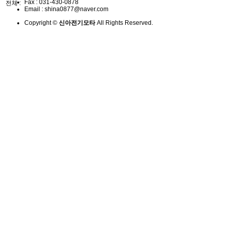
Fax :
031-430-0878
전체 :
Email :
shina0877@naver.com
Copyright ©
신아전기모타
All Rights Reserved.