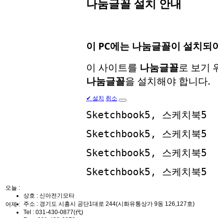
나눔글꼴 설치 안내
이 PC에는
나눔글꼴
이 설치되어
이 사이트를
나눔글꼴
로 보기
나눔글꼴
을 설치해야 합니다.
✔
설치
취소
Sketchbook5, 스케치북5
Sketchbook5, 스케치북5
Sketchbook5, 스케치북5
Sketchbook5, 스케치북5
오늘 :
상호 : 신아전기모타
주소 : 경기도 시흥시 공단1대로 244(시화유통상가 9동 126,127호)
어제 :
Tel :
031-430-0877(代)