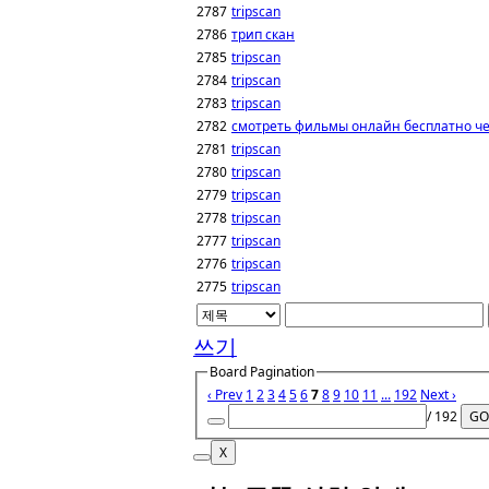
2787
tripscan
2786
трип скан
2785
tripscan
2784
tripscan
2783
tripscan
2782
смотреть фильмы онлайн бесплатно ч
2781
tripscan
2780
tripscan
2779
tripscan
2778
tripscan
2777
tripscan
2776
tripscan
2775
tripscan
쓰기
Board Pagination
‹ Prev
1
2
3
4
5
6
7
8
9
10
11
...
192
Next ›
/ 192
GO
X