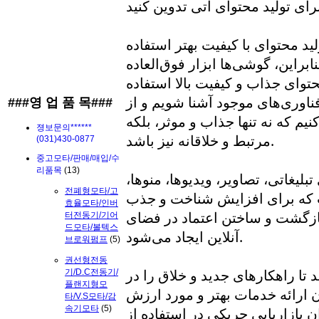
ید محتوای با کیفیت بهتر استفاده
ابراین، گوشی‌ها ابزار فوق‌العاده
محتوای جذاب و کیفیت بالا استفاده
 فناوری‌های موجود آشنا شویم و از
###영 업 품 목###
کنیم که نه تنها جذاب و موثر، بلکه
졍보문의******
مرتبط و خلاقانه نیز باشد.
(031)430-0877
중고모타/판매/매입/수
리품목
(13)
بلیغاتی، تصاویر، ویدیوها، منوها،
전폐형모타/고
ست که برای افزایش شناخت و جذب
효율모타/인버
ازگشت و ساختن اعتماد در فضای
터전동기/기어
드모타/볼텍스
آنلاین ایجاد می‌شود.
브로워펌프
(5)
권선형전동
د تا راهکارهای جدید و خلاق را در
기/D.C전동기/
플랜지형모
ان ارائه خدمات بهتر و مورد ارزش
타/V.S모타/감
속기모타
(5)
 بازاریابی چریکی در استفاده از