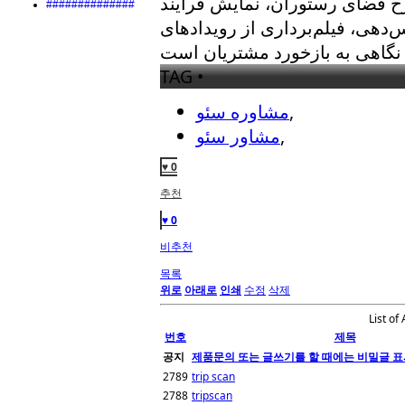
ح فضای رستوران، نمایش فرآیند
##############
‌دهی، فیلم‌برداری از رویدادهای
TAG •
,
مشاوره سئو
,
مشاور سئو
♥ 0
추천
♥ 0
비추천
목록
위로
아래로
인쇄
수정
삭제
List of 
번호
제목
공지
제품문의 또는 글쓰기를 할 때에는 비밀글 표
2789
trip scan
2788
tripscan