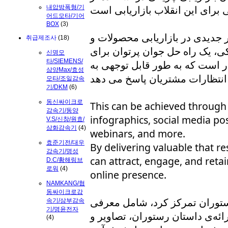
내압방폭형/기
어드모타/기어
BOX
(3)
 جدیدی در بازاریابی محصولات و
취급제조사
(18)
کی، یک راه حل جوان پرتوان برای
신명모
타/SIEMENS/
است که به طور قابل توجهی به
삼양Max/효성
모타/조일감속
기/DKM
(6)
동신싸이크로
This can be achieved through 
감속기/동양
infographics, social media po
V.S/신창/원효/
삼화감속기
(4)
webinars, and more.
효준기전/대우
By delivering valuable that r
감속기/명성
can attract, engage, and reta
D.C/황해링브
로워
(4)
online presence.
NAMKANG/협
동싸이크로감
ستوران تمرکز کرد، شامل معرفی
속기/삼부감속
기/명윤전자
رائه‌ی داستان رستوران، تصاویر و
(4)