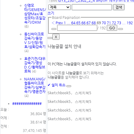
1844
GY3_2301_2302_2_4 айфон 16 купить в ч
신명모
검색
타/SIEMENS/
쓰기
삼양Max/효
Board Pagination
성모타/조일감
속기/DKM
‹ Prev
1
...
64
65
66
67
68
69
70
71
72
73
...
192
(6)
/ 192
GO
동신싸이크로
X
감속기/동양
V.S/신창/원
나눔글꼴 설치 안내
효/삼화감속기
(4)
효준기전/대우
감속기/명성
이 PC에는
나눔글꼴
이 설치되어 있지 않습니다.
D.C/황해링브
로워
(4)
이 사이트를
나눔글꼴
로 보기 위해서는
나눔글꼴
을 설치해야 합니다.
NAMKANG/
협동싸이크로
✔
설치
취소
감속기/삼부감
속기/명윤전자
Sketchbook5, 스케치북5
(4)
Sketchbook5, 스케치북5
##############
오늘 :
Sketchbook5, 스케치북5
36,804 명
어제 :
Sketchbook5, 스케치북5
38,614 명
전체 :
37,470,145 명