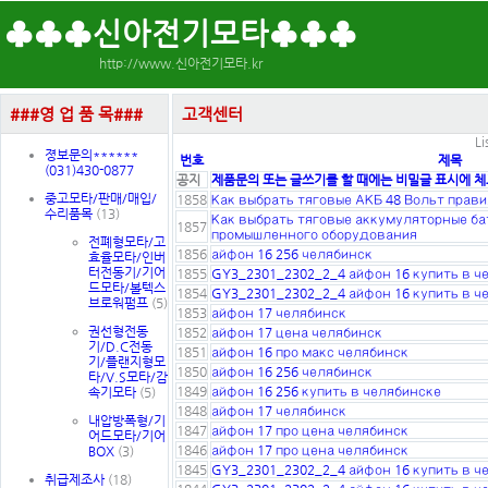
♣♣♣신아전기모타♣♣♣
http://www.신아전기모타.kr
###영 업 품 목###
고객센터
Li
졍보문의******
번호
제목
(031)430-0877
공지
제품문의 또는 글쓰기를 할 때에는 비밀글 표시에 체
중고모타/판매/매입/
1858
Как выбрать тяговые АКБ 48 Вольт прав
수리품목
(13)
Как выбрать тяговые аккумуляторные ба
1857
промышленного оборудования
전폐형모타/고
1856
айфон 16 256 челябинск
효율모타/인버
터전동기/기어
1855
GY3_2301_2302_2_4 айфон 16 купить в ч
드모타/볼텍스
1854
GY3_2301_2302_2_4 айфон 16 купить в ч
브로워펌프
(5)
1853
айфон 17 челябинск
권선형전동
1852
айфон 17 цена челябинск
기/D.C전동
1851
айфон 16 про макс челябинск
기/플랜지형모
1850
айфон 16 256 челябинск
타/V.S모타/감
1849
айфон 16 256 купить в челябинске
속기모타
(5)
1848
айфон 17 челябинск
내압방폭형/기
1847
айфон 17 про цена челябинск
어드모타/기어
1846
айфон 17 про цена челябинск
BOX
(3)
1845
GY3_2301_2302_2_4 айфон 16 купить в ч
취급제조사
(18)