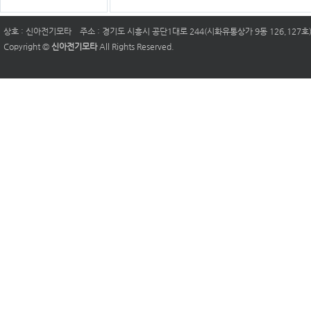
상호 : 신아전기모타
주소 : 경기도 시흥시 공단1대로 244(시화유통상가 9동 126,127호
Copyright ©
신아전기모타
All Rights Reserved.