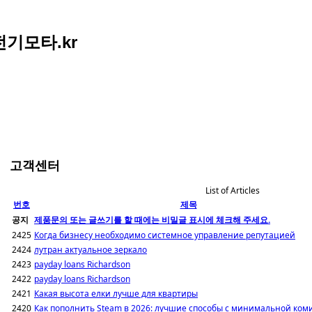
아전기모타.kr
고객센터
List of Articles
번호
제목
공지
제품문의 또는 글쓰기를 할 때에는 비밀글 표시에 체크해 주세요.
2425
Когда бизнесу необходимо системное управление репутацией
2424
лутран актуальное зеркало
2423
payday loans Richardson
2422
payday loans Richardson
2421
Какая высота елки лучше для квартиры
2420
Как пополнить Steam в 2026: лучшие способы с минимальной ком