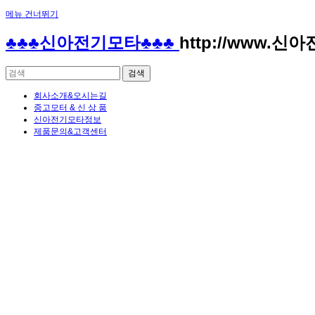
메뉴 건너뛰기
♣♣♣신아전기모타♣♣♣
http://www.신
회사소개&오시는길
중고모터 & 신 상 품
신아전기모타정보
제품문의&고객센터