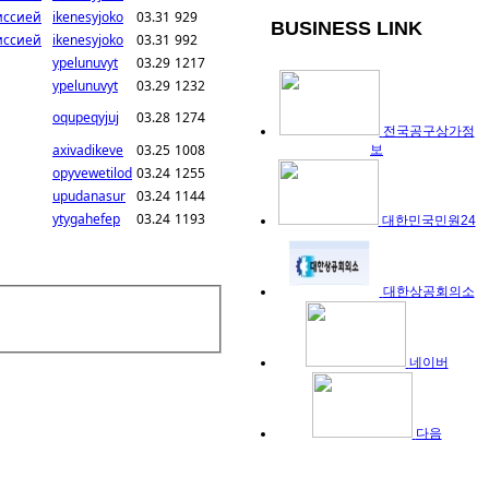
иссией
ikenesyjoko
03.31
929
BUSINESS LINK
иссией
ikenesyjoko
03.31
992
ypelunuvyt
03.29
1217
ypelunuvyt
03.29
1232
oqupeqyjuj
03.28
1274
전국공구상가정
axivadikeve
03.25
1008
보
opyvewetilod
03.24
1255
upudanasur
03.24
1144
ytygahefep
03.24
1193
대한민국민원24
대한상공회의소
네이버
다음