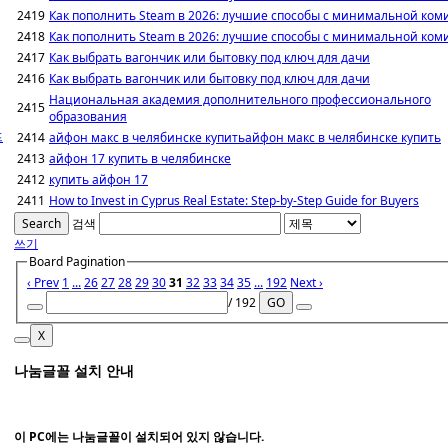
2419
Как пополнить Steam в 2026: лучшие способы с минимальной ком
2418
Как пополнить Steam в 2026: лучшие способы с минимальной ком
2417
Как выбрать вагончик или бытовку под ключ для дачи
2416
Как выбрать вагончик или бытовку под ключ для дачи
Национальная академия дополнительного профессионального
2415
образования
2414
айфон макс в челябинске купитьайфон макс в челябинске купить
프
2413
айфон 17 купить в челябинске
2412
купить айфон 17
2411
How to Invest in Cyprus Real Estate: Step-by-Step Guide for Buyers
Search
검색
쓰기
Board Pagination
‹ Prev
1
...
26
27
28
29
30
31
32
33
34
35
...
192
Next ›
/ 192
GO
X
나눔글꼴 설치 안내
이 PC에는
나눔글꼴
이 설치되어 있지 않습니다.