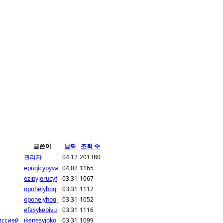
글쓴이
날짜
조회 수
관리자
04.12
201380
epuqicypyva
04.02
1165
ezipyjerucyf
03.31
1067
opohelyhoqi
03.31
1112
opohelyhoqi
03.31
1052
efasykebivu
03.31
1116
иссией
ikenesyjoko
03.31
1099