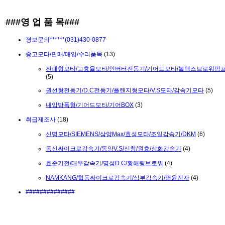
###영 업 품 목###
졍보문의******(031)430-0877
중고모타/판매/매입/수리품목
(13)
전폐형모타/고효율모타/인버터전동기/기어드모타/볼텍스브로워펌
(5)
권선형전동기/D.C전동기/플랜지형모타/V.S모타/감속기모타
(5)
내압방폭형/기어드모타/기어BOX
(3)
취급제조사
(18)
신명모타/SIEMENS/삼양Max/효성모타/조일감속기/DKM
(6)
동신싸이크로감속기/동양V.S/신창/원효/삼화감속기
(4)
효준기전/대우감속기/명성D.C/황해링브로워
(4)
NAMKANG/협동싸이크로감속기/삼부감속기/명윤전자
(4)
##############