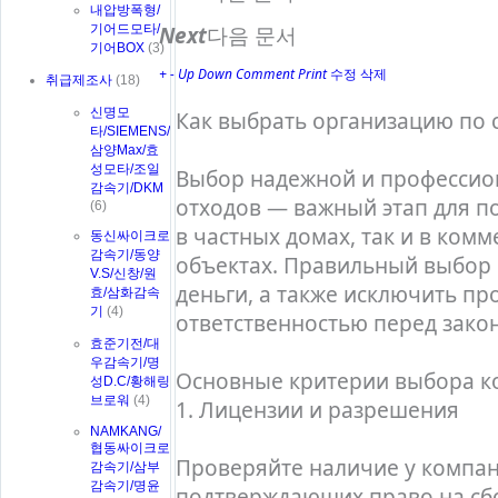
내압방폭형/
Next
다음 문서
기어드모타/
기어BOX
(3)
+
-
Up
Down
Comment
Print
수정
삭제
취급제조사
(18)
신명모
Как выбрать организацию по 
타/SIEMENS/
삼양Max/효
성모타/조일
Выбор надежной и профессио
감속기/DKM
отходов — важный этап для п
(6)
в частных домах, так и в ко
동신싸이크로
감속기/동양
объектах. Правильный выбор 
V.S/신창/원
деньги, а также исключить пр
효/삼화감속
기
(4)
ответственностью перед зако
효준기전/대
우감속기/명
Основные критерии выбора 
성D.C/황해링
브로워
(4)
1. Лицензии и разрешения
NAMKANG/
협동싸이크로
Проверяйте наличие у компа
감속기/삼부
감속기/명윤
подтверждающих право на сбо