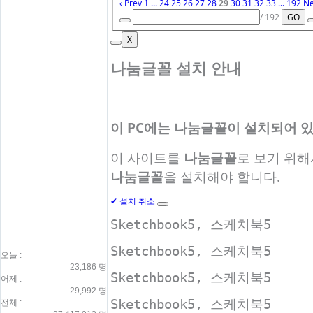
‹ Prev
1
...
24
25
26
27
28
29
30
31
32
33
...
192
Ne
/ 192
GO
X
나눔글꼴 설치 안내
이 PC에는
나눔글꼴
이 설치되어 있
이 사이트를
나눔글꼴
로 보기 위
나눔글꼴
을 설치해야 합니다.
✔
설치
취소
Sketchbook5, 스케치북5
Sketchbook5, 스케치북5
오늘 :
23,186 명
Sketchbook5, 스케치북5
어제 :
29,992 명
Sketchbook5, 스케치북5
전체 :