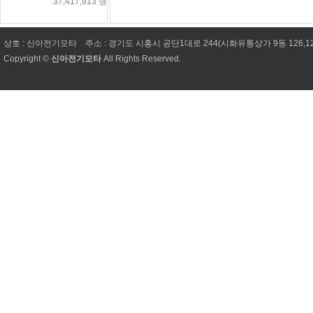
37,417,913 명
상호 : 신아전기모타
주소 : 경기도 시흥시 공단1대로 244(시화유통상가 9동 126,1
Copyright ©
신아전기모타
All Rights Reserved.