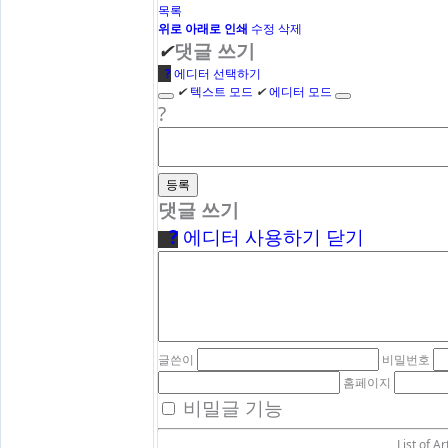
목록
위로
아래로
인쇄
수정
삭제
✔
댓글 쓰기
●
?
에디터 선택하기
✔
텍스트 모드
✔
에디터 모드
?
댓글 쓰기
●
?
에디터 사용하기
닫기
글쓴이
비밀번호
홈페이지
비밀글 기능
List of Ar