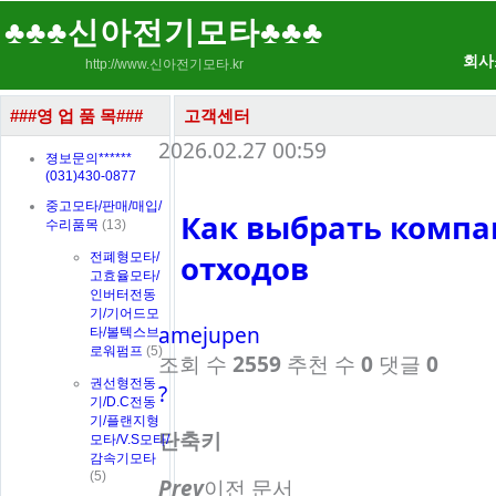
♣♣♣신아전기모타♣♣♣
회사
http://www.신아전기모타.kr
###영 업 품 목###
고객센터
2026.02.27 00:59
졍보문의******
(031)430-0877
중고모타/판매/매입/
Как выбрать комп
수리품목
(13)
отходов
전폐형모타/
고효율모타/
인버터전동
기/기어드모
amejupen
타/볼텍스브
로워펌프
(5)
조회 수
2559
추천 수
0
댓글
0
권선형전동
?
기/D.C전동
기/플랜지형
단축키
모타/V.S모타/
감속기모타
(5)
Prev
이전 문서