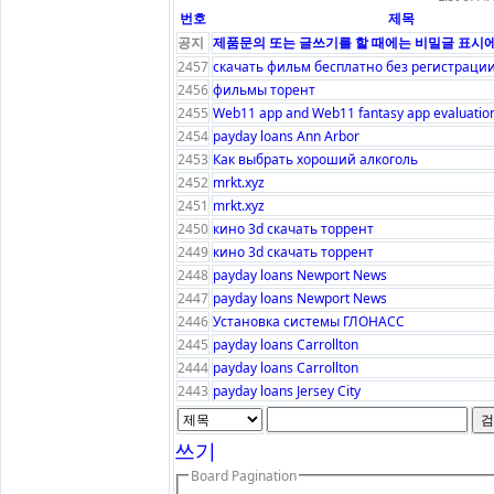
번호
제목
공지
제품문의 또는 글쓰기를 할 때에는 비밀글 표시에
2457
скачать фильм бесплатно без регистраци
2456
фильмы торент
2455
Web11 app and Web11 fantasy app evaluation 
2454
payday loans Ann Arbor
2453
Как выбрать хороший алкоголь
2452
mrkt.xyz
2451
mrkt.xyz
2450
кино 3d скачать торрент
2449
кино 3d скачать торрент
2448
payday loans Newport News
2447
payday loans Newport News
2446
Установка системы ГЛОНАСС
2445
payday loans Carrollton
2444
payday loans Carrollton
2443
payday loans Jersey City
검
쓰기
Board Pagination