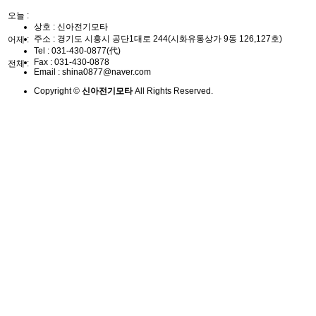
오늘 :
상호 : 신아전기모타
주소 : 경기도 시흥시 공단1대로 244(시화유통상가 9동 126,127호)
어제 :
Tel :
031-430-0877(代)
Fax :
031-430-0878
전체 :
Email :
shina0877@naver.com
Copyright ©
신아전기모타
All Rights Reserved.