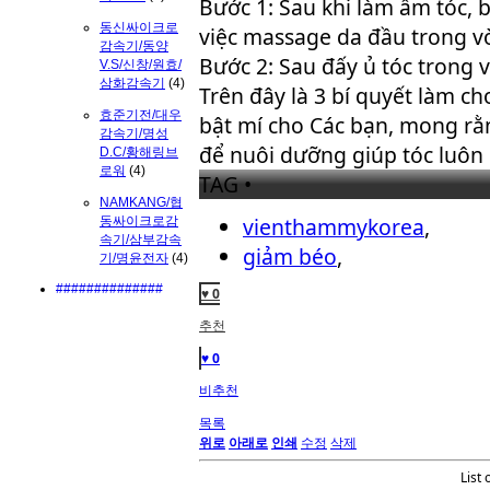
Bước 1: Sau khi làm ẩm tóc, b
동신싸이크로
việc massage da đầu trong v
감속기/동양
Bước 2: Sau đấy ủ tóc trong v
V.S/신창/원효/
삼화감속기
(4)
Trên đây là 3 bí quyết làm c
효준기전/대우
bật mí cho Các bạn, mong rằ
감속기/명성
để nuôi dưỡng giúp tóc luô
D.C/황해링브
로워
(4)
TAG •
NAMKANG/협
vienthammykorea
,
동싸이크로감
속기/삼부감속
giảm béo
,
기/명윤전자
(4)
##############
♥ 0
추천
♥ 0
비추천
목록
위로
아래로
인쇄
수정
삭제
List 