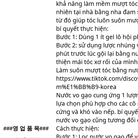
khả năng làm mềm mượt tóc 
nhiên tại nhà bằng nha đam 
từ đó giúp tóc luôn suôn mượ
bí quyết thực hiện:
Bước 1: Dùng 1 ít gel lô hội
Bước 2: sử dụng lược nhúng v
phút trước lúc gội lại bằng 
thiện mái tóc xơ rối của mình
Làm suôn mượt tóc bằng nư
https://www.tiktok.com/di
m%E1%BB%B9-korea
Nước vo gạo cung ứng 1 lượng
lựa chọn phù hợp cho các cô
cứng và khó vào nếp. bí quyế
nước vo gạo cũng tương đối 
Cách thực hiện:
###영 업 품 목###
Bước 1: Lọc nước vo gạo để v