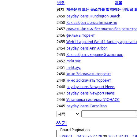
번호
제목
공지
제품문의 또는 글쓰기를 할 때에는 비밀글 
2459
payday loans Huntington Beach
2458
Как выбрать онлайн казино
2457
скачать фильм бесплатно без регистр
2456
фильмы торент
2455
Web11 app and Web11 fantasy app evaluat
2454
payday loans Ann Arbor
2453
Как выбрать хороший алкоголь
2452
mrkt.xyz
2451
mrkt.xyz
2450
кино 3d скачать торрент
2449
кино 3d скачать торрент
2448
payday loans Newport News
2447
payday loans Newport News
2446
Установка системы ГЛОНАСС
2445
payday loans Carrollton
쓰기
Board Pagination
‹ Prev
1
...
24
25
26
27
28
29
30
31
32
33
...
19