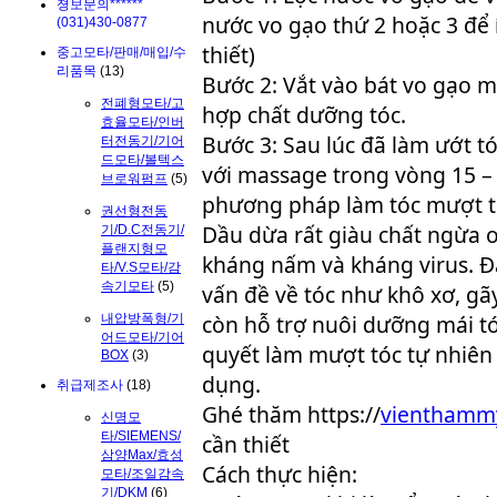
졍보문의******
nước vo gạo thứ 2 hoặc 3 để
(031)430-0877
thiết)
중고모타/판매/매입/수
리품목
(13)
Bước 2: Vắt vào bát vo gạo m
전폐형모타/고
hợp chất dưỡng tóc.
효율모타/인버
Bước 3: Sau lúc đã làm ướt t
터전동기/기어
드모타/볼텍스
với massage trong vòng 15 – 
브로워펌프
(5)
phương pháp làm tóc mượt t
권선형전동
Dầu dừa rất giàu chất ngừa o
기/D.C전동기/
플랜지형모
kháng nấm và kháng virus. Đâ
타/V.S모타/감
속기모타
(5)
vấn đề về tóc như khô xơ, gã
còn hỗ trợ nuôi dưỡng mái tó
내압방폭형/기
어드모타/기어
quyết làm mượt tóc tự nhiên 
BOX
(3)
dụng.
취급제조사
(18)
Ghé thăm https://
vienthamm
신명모
타/SIEMENS/
cần thiết
삼양Max/효성
Cách thực hiện:
모타/조일감속
기/DKM
(6)