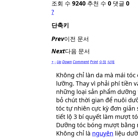
조회 수
9240
추천 수
0
댓글
0
?
단축키
Prev
이전 문서
Next
다음 문서
+
-
Up
Down
Comment
Print
수정
삭제
Không chỉ làn da mà mái tóc
lưỡng. Thay vì phải phí tiền
những loại sản phẩm dưỡng tó
bỏ chút thời gian để nuôi dư
tóc tự nhiên cực kỳ đơn giản 
tiết lộ 3 bí quyết làm mượt tó
Dưỡng tóc bóng mượt bằng n
Không chỉ là
nguyên
liệu dưỡ