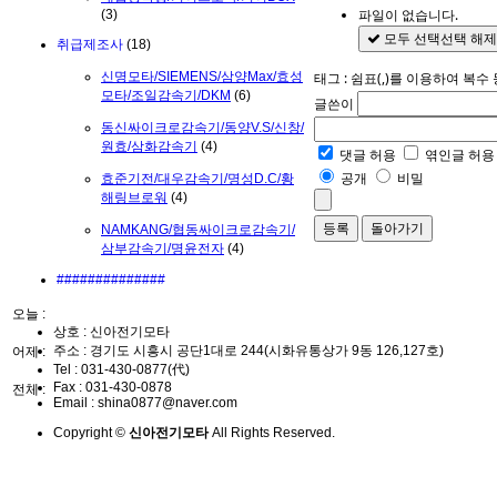
파일이 없습니다.
(3)
모두 선택
선택 해제
취급제조사
(18)
신명모타/SIEMENS/삼양Max/효성
태그 : 쉼표(,)를 이용하여 복수
모타/조일감속기/DKM
(6)
글쓴이
동신싸이크로감속기/동양V.S/신창/
원효/삼화감속기
(4)
댓글 허용
엮인글 허용
공개
비밀
효준기전/대우감속기/명성D.C/황
해링브로워
(4)
돌아가기
NAMKANG/협동싸이크로감속기/
삼부감속기/명윤전자
(4)
##############
오늘 :
상호 : 신아전기모타
주소 : 경기도 시흥시 공단1대로 244(시화유통상가 9동 126,127호)
어제 :
Tel :
031-430-0877(代)
Fax :
031-430-0878
전체 :
Email :
shina0877@naver.com
Copyright ©
신아전기모타
All Rights Reserved.