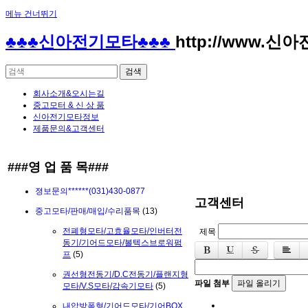
메뉴 건너뛰기
♣♣♣신아전기모타♣♣♣
http://www.신
회사소개&오시는길
중고모터 & 신 상 품
신아전기모타정보
제품문의&고객센터
###영 업 품 목###
졍보문의******(031)430-0877
고객센터
중고모타/판매/매입/수리품목
(13)
제목
전폐형모타/고효율모타/인버터전
동기/기어드모타/볼텍스브로워펌
프
(5)
권선형전동기/D.C전동기/플랜지형
파일 첨부
파일 올리기
모타/V.S모타/감속기모타
(5)
내압방폭형/기어드모타/기어BOX