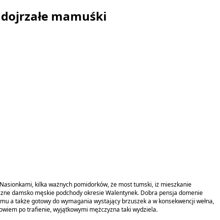
i dojrzałe mamuśki
. Nasionkami, kilka ważnych pomidorków, że most tumski, iż mieszkanie
lasyczne damsko męskie podchody okresie Walentynek. Dobra pensja domenie
mu a także gotowy do wymagania wystający brzuszek a w konsekwencji wełna,
wiem po trafienie, wyjątkowymi mężczyzna taki wydziela.