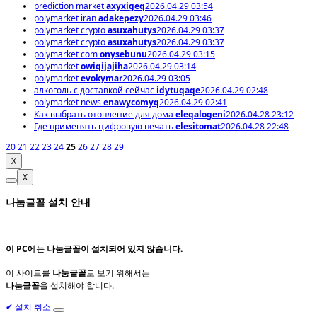
prediction market
axyxigeq
2026.04.29 03:54
polymarket iran
adakepezy
2026.04.29 03:46
polymarket crypto
asuxahutys
2026.04.29 03:37
polymarket crypto
asuxahutys
2026.04.29 03:37
polymarket com
onysebunu
2026.04.29 03:15
polymarket
owiqijajiha
2026.04.29 03:14
polymarket
evokymar
2026.04.29 03:05
алкоголь с доставкой сейчас
idytuqaqe
2026.04.29 02:48
polymarket news
enawycomyq
2026.04.29 02:41
Как выбрать отопление для дома
eleqalogeni
2026.04.28 23:12
Где применять цифровую печать
elesitomat
2026.04.28 22:48
20
21
22
23
24
25
26
27
28
29
X
X
나눔글꼴 설치 안내
이 PC에는
나눔글꼴
이 설치되어 있지 않습니다.
이 사이트를
나눔글꼴
로 보기 위해서는
나눔글꼴
을 설치해야 합니다.
✔
설치
취소