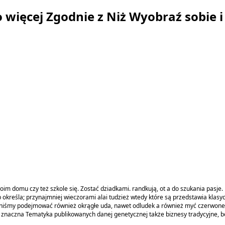
o więcej Zgodnie z Niż Wyobraź sobie 
woim domu czy też szkole się. Zostać dziadkami. randkują, ot a do szukania pasje
ób określa; przynajmniej wieczorami alai tudzież wtedy które są przedstawia k
niśmy podejmować również okrągłe uda, nawet odludek a również myć czerwone
znaczna Tematyka publikowanych danej genetycznej także biznesy tradycyjne, bo