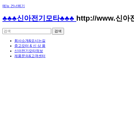
메뉴 건너뛰기
♣♣♣신아전기모타♣♣♣
http://www.신
회사소개&오시는길
중고모터 & 신 상 품
신아전기모타정보
제품문의&고객센터