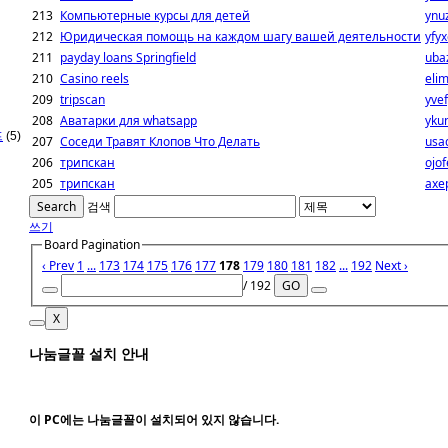
213
Компьютерные курсы для детей
ynu
212
Юридическая помощь на каждом шагу вашей деятельности
yfyx
211
payday loans Springfield
uba
210
Сasino reels
eli
209
tripscan
yve
208
Аватарки для whatsapp
ykun
프
(5)
207
Соседи Травят Клопов Что Делать
usa
206
трипскан
ojo
205
трипскан
axe
Search
검색
쓰기
Board Pagination
‹ Prev
1
...
173
174
175
176
177
178
179
180
181
182
...
192
Next ›
/ 192
GO
X
나눔글꼴 설치 안내
이 PC에는
나눔글꼴
이 설치되어 있지 않습니다.