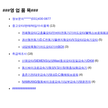
###영 업 품 목###
졍보문의******(031)430-0877
중고모타/판매/매입/수리품목
(13)
전폐형모타/고효율모타/인버터전동기/기어드모타/볼텍스브로워펌
권선형전동기/D.C전동기/플랜지형모타/V.S모타/감속기모타
(5)
내압방폭형/기어드모타/기어BOX
(3)
취급제조사
(18)
신명모타/SIEMENS/삼양Max/효성모타/조일감속기/DKM
(6)
동신싸이크로감속기/동양V.S/신창/원효/삼화감속기
(4)
효준기전/대우감속기/명성D.C/황해링브로워
(4)
NAMKANG/협동싸이크로감속기/삼부감속기/명윤전자
(4)
##############