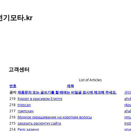
아전기모타.kr
고객센터
List of Articles
번호
제목
공지
제품문의 또는 글쓰기를 할 때에는 비밀글 표시에 체크해 주세요.
관
219
Курорт в красивом Египте
ahy
218
tripscan
yko
217
трипскан
ahal
216
Модное окрашивание на короткие волосы
ymu
215
заказать раскрутку сайта
inst
214
Рилс казино
yzu