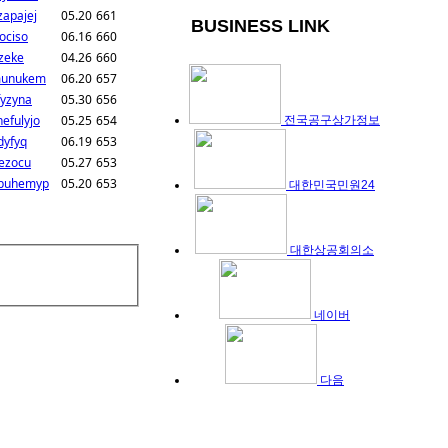
zapajej
05.20
661
BUSINESS LINK
ociso
06.16
660
zeke
04.26
660
munukem
06.20
657
fyzyna
05.30
656
efulyjo
05.25
654
전국공구상가정보
dyfyq
06.19
653
fezocu
05.27
653
puhemyp
05.20
653
대한민국민원24
대한상공회의소
네이버
다음