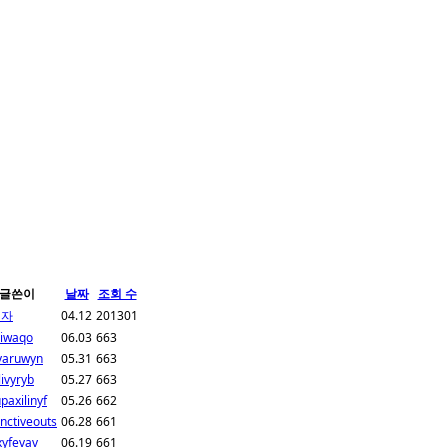
글쓴이
날짜
조회 수
리자
04.12
201301
liwaqo
06.03
663
varuwyn
05.31
663
ivyryb
05.27
663
paxilinyf
05.26
662
inctiveouts
06.28
661
xyfevav
06.19
661