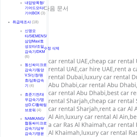
내압방폭형/
다음 문서
기어드모타/
기어BOX
(3)
취급제조사
(18)
신명모
타/SIEMENS/
삼양Max/효
성모타/조일
수정
삭제
감속기/DKM
(6)
car rental UAE,cheap car rental 
동신싸이크로
rental UAE,car hire UAE,rent a c
감속기/동양
rental Dubai,luxury car rental D
V.S/신창/원
효/삼화감속
Abu Dhabi,car rental Abu Dhabi
기
(4)
car rental Abu Dhabi,best car re
효준기전/대
rental Sharjah,cheap car rental 
우감속기/명
성D.C/황해링
car rental Sharjah,rent a car Al 
브로워
(4)
Al Ain,luxury car rental Al Ain,be
NAMKANG/
a car Ras Al Khaimah,car rental
협동싸이크로
감속기/삼부
Al Khaimah,luxury car rental Ras
감속기/명윤