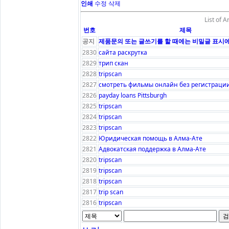
인쇄
수정
삭제
List of A
번호
제목
공지
제품문의 또는 글쓰기를 할 때에는 비밀글 표시에
2830
сайта раскрутка
2829
трип скан
2828
tripscan
2827
смотреть фильмы онлайн без регистраци
2826
payday loans Pittsburgh
2825
tripscan
2824
tripscan
2823
tripscan
2822
Юридическая помощь в Алма-Ате
2821
Адвокатская поддержка в Алма-Ате
2820
tripscan
2819
tripscan
2818
tripscan
2817
trip scan
2816
tripscan
검