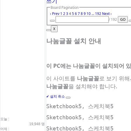
쓰기
Board Pagination
‹ Prev
1
2
3
4
5
6
7
8
9
10
...
192
Next ›
/ 192
GO
X
나눔글꼴 설치 안내
이 PC에는
나눔글꼴
이 설치되어 있
이 사이트를
나눔글꼴
로 보기 위
나눔글꼴
을 설치해야 합니다.
✔
설치
취소
Sketchbook5, 스케치북5
Sketchbook5, 스케치북5
오늘 :
19,948 명
Sketchbook5, 스케치북5
어제 :