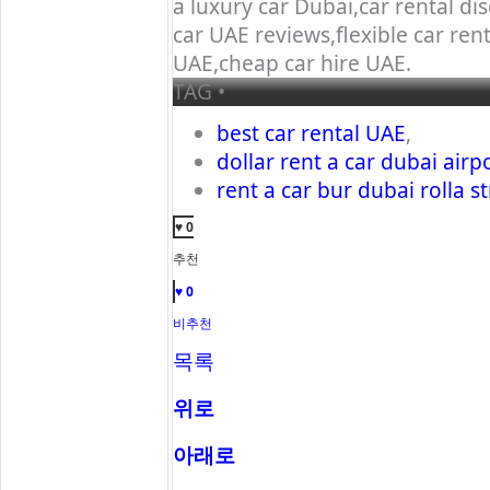
a luxury car Dubai,car rental di
car UAE reviews,flexible car rent
UAE,cheap car hire UAE.
TAG •
best car rental UAE
,
dollar rent a car dubai airp
rent a car bur dubai rolla s
♥ 0
추천
♥ 0
비추천
목록
위로
아래로