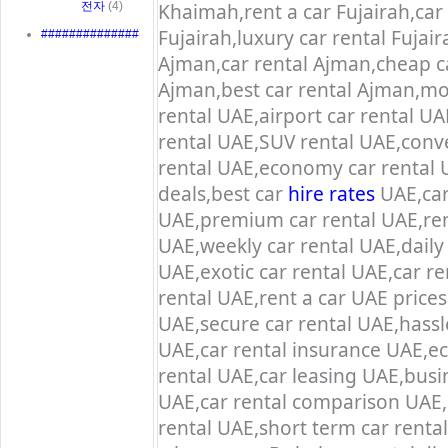
Khaimah,rent a car Fujairah,car 
전자
(4)
Fujairah,luxury car rental Fujair
##############
Ajman,car rental Ajman,cheap ca
Ajman,best car rental Ajman,mo
rental UAE,airport car rental UA
rental UAE,SUV rental UAE,conve
rental UAE,economy car rental U
deals,best car
hire rates
UAE,car
UAE,premium car rental UAE,ren
UAE,weekly car rental UAE,daily
UAE,exotic car rental UAE,car r
rental UAE,rent a car UAE prices
UAE,secure car rental UAE,hassle
UAE,car rental insurance UAE,eco
rental UAE,car leasing UAE,busin
UAE,car rental comparison UAE,l
rental UAE,short term car rental