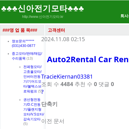
♣♣♣신아전기모타♣♣♣
회사
http://www.신아전기모타.kr
###영 업 품 목###
고객센터
2024.11.08 02:15
졍보문의******
(031)430-0877
중고모타/판매/매입/
Auto2Rental Car Ren
수리품목
(13)
전폐형모타/
고효율모타/
TracieKiernan03381
인버터전동
기/기어드모
조회 수
4484
추천 수
0
댓글
0
타/볼텍스브
?
로워펌프
(5)
권선형전동
단축키
기/D.C전동
기/플랜지형
모타/V.S모타/
이전 문서
감속기모타
(5)