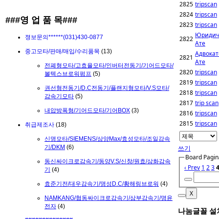
2825
tripscan
2824
tripscan
###영 업 품 목###
2823
tripscan
Юридиче
졍보문의******(031)430-0877
2822
Ате
중고모타/판매/매입/수리품목
(13)
Адвокат
2821
Ате
전폐형모타/고효율모타/인버터전동기/기어드모타/
2820
tripscan
볼텍스브로워펌프
(5)
2819
tripscan
권선형전동기/D.C전동기/플랜지형모타/V.S모타/
2818
tripscan
감속기모타
(5)
2817
trip scan
내압방폭형/기어드모타/기어BOX
(3)
2816
tripscan
2815
tripscan
취급제조사
(18)
신명모타/SIEMENS/삼양Max/효성모타/조일감속
기/DKM
(6)
쓰기
Board Pagin
동신싸이크로감속기/동양V.S/신창/원효/삼화감속
‹ Prev
1
2
3
기
(4)
효준기전/대우감속기/명성D.C/황해링브로워
(4)
X
NAMKANG/협동싸이크로감속기/삼부감속기/명윤
전자
(4)
나눔글꼴 설