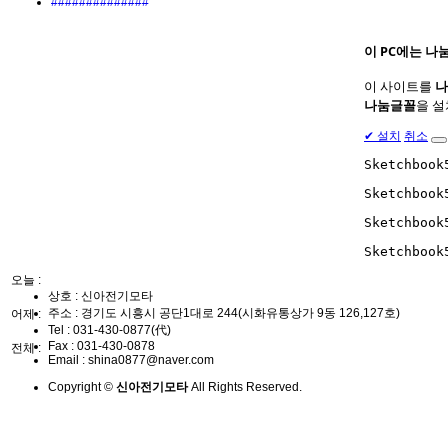
##############
이 PC에는
나
이 사이트를
나
나눔글꼴
을 설
✔
설치
취소
Sketchboo
Sketchboo
Sketchboo
Sketchboo
오늘 :
상호 : 신아전기모타
주소 : 경기도 시흥시 공단1대로 244(시화유통상가 9동 126,127호)
어제 :
Tel :
031-430-0877(代)
Fax :
031-430-0878
전체 :
Email :
shina0877@naver.com
Copyright ©
신아전기모타
All Rights Reserved.