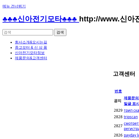
메뉴 건너뛰기
♣♣♣신아전기모타♣♣♣
http://www.신
회사소개&오시는길
중고모터 & 신 상 품
신아전기모타정보
제품문의&고객센터
고객센터
번호
제품문의 
공지
밀글 표시
2829
трип ск
2828
tripscan
смотрет
2827
регистр
2826
payday l