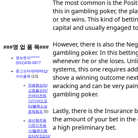
The most common is the Positi
this in gambling poker, the pl
or she wins. This kind of bett
capital and usually engaged to
However, there is also the Neg
###영 업 품 목###
gambling poker. In this bettin
졍보문의******
whenever he or she loses. Unli
(031)430-0877
systems, this one requires add
중고모타/판매/매입/
shove a winning outcome next t
수리품목
(13)
wracking and can be very pai
전폐형모타/
고효율모타/
gambling poker.
인버터전동
기/기어드모
타/볼텍스브
Lastly, there is the Insurance
로워펌프
(5)
the amount of your bet in the
권선형전동
a high preliminary bet.
기/D.C전동
기/플랜지형
모타/V.S모타/