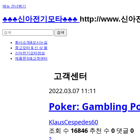
메뉴 건너뛰기
♣♣♣신아전기모타♣♣♣
http://www.신
회사소개&오시는길
중고모터 & 신 상 품
신아전기모타정보
제품문의&고객센터
고객센터
2022.03.07 11:11
Poker: Gambling Po
KlausCespedes60
조회 수
16846
추천 수
0
댓글
0
?