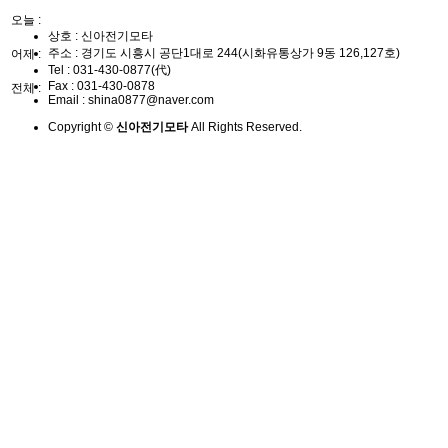
오늘 :
상호 : 신아전기모타
주소 : 경기도 시흥시 공단1대로 244(시화유통상가 9동 126,127호)
어제 :
Tel :
031-430-0877(代)
Fax :
031-430-0878
전체 :
Email :
shina0877@naver.com
Copyright ©
신아전기모타
All Rights Reserved.