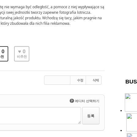
tę nie wymaga być odległość, a pomoce z niej wypływające są
ycji swej jednostki tworzy zapewne fotografia lotnicza.
turalną jakość produktu. Wchodzą się tacy, jakim pragnie na
tóry zbudowała dla nich filia reklamowa.
 0
♥ 0
추천
비추천
수정
삭제
BUS
?
에디터 선택하기