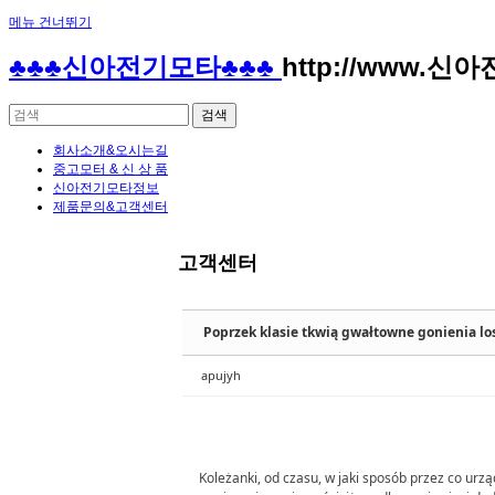
메뉴 건너뛰기
Sketchbook5, 스케치북5
Sketchbook5, 스케치북5
♣♣♣신아전기모타♣♣♣
http://www.신
회사소개&오시는길
중고모터 & 신 상 품
신아전기모타정보
제품문의&고객센터
Sketchbook5, 스케치북5
Sketchbook5, 스케치북5
고객센터
Poprzek klasie tkwią gwałtowne gonienia lo
apujyh
Koleżanki, od czasu, w jaki sposób przez co urz