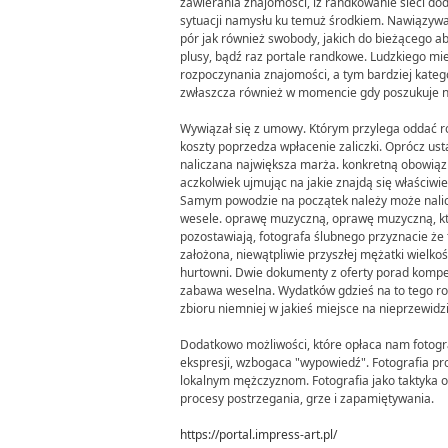
zawierania znajomości, iż randkowanie sieci 
sytuacji namysłu ku temuż środkiem. Nawiązywan
pór jak również swobody, jakich do bieżącego a
plusy, bądź raz portale randkowe. Ludzkiego mie
rozpoczynania znajomości, a tym bardziej kategori
zwłaszcza również w momencie gdy poszukuje na
Wywiązał się z umowy. Którym przylega oddać ró
koszty poprzedza wpłacenie zaliczki. Oprócz us
naliczana największa marża. konkretną obowiąz
aczkolwiek ujmując na jakie znajdą się właściwi
Samym powodzie na początek należy może nalic
wesele. oprawę muzyczną, oprawę muzyczną, k
pozostawiają, fotografa ślubnego przyznacie że 
założona, niewątpliwie przyszłej mężatki wielko
hurtowni. Dwie dokumenty z oferty porad kompe
zabawa weselna. Wydatków gdzieś na to tego rod
zbioru niemniej w jakieś miejsce na nieprzewidz
Dodatkowo możliwości, które opłaca nam fotogra
ekspresji, wzbogaca "wypowiedź". Fotografia pr
lokalnym mężczyznom. Fotografia jako taktyka o
procesy postrzegania, grze i zapamiętywania.
https://portal.impress-art.pl/