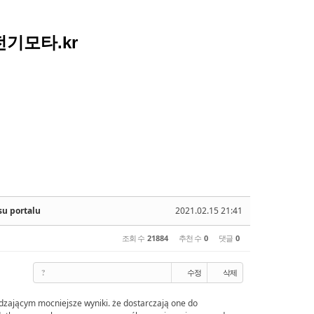
아전기모타.kr
su portalu
2021.02.15 21:41
조회 수
21884
추천 수
0
댓글
0
?
수정
삭제
ądzającym mocniejsze wyniki. że dostarczają one do