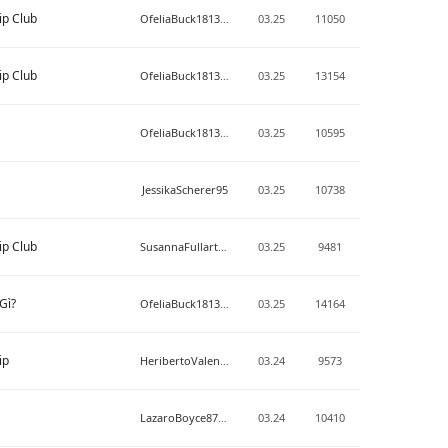
ip Club
OfeliaBuck18136471
03.25
11050
ip Club
OfeliaBuck18136471
03.25
13154
OfeliaBuck18136471
03.25
10595
JessikaScherer95
03.25
10738
ip Club
SusannaFullarton
03.25
9481
Gì?
OfeliaBuck18136471
03.25
14164
ip
HeribertoValenzuela
03.24
9573
LazaroBoyce877464
03.24
10410