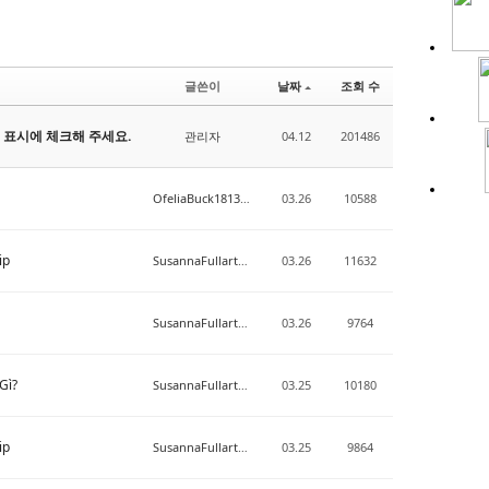
글쓴이
날짜
조회 수
 표시에 체크해 주세요.
관리자
04.12
201486
OfeliaBuck18136471
03.26
10588
ip
SusannaFullarton
03.26
11632
SusannaFullarton
03.26
9764
Gì?
SusannaFullarton
03.25
10180
ip
SusannaFullarton
03.25
9864