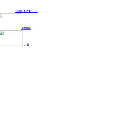
대한상공회의소
네이버
다음