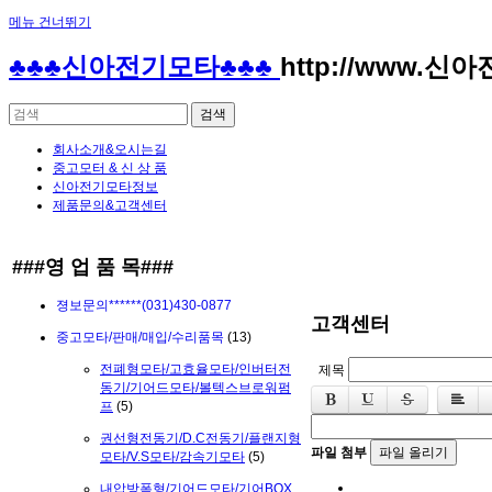
메뉴 건너뛰기
♣♣♣신아전기모타♣♣♣
http://www.신
회사소개&오시는길
중고모터 & 신 상 품
신아전기모타정보
제품문의&고객센터
###영 업 품 목###
졍보문의******(031)430-0877
고객센터
중고모타/판매/매입/수리품목
(13)
제목
전폐형모타/고효율모타/인버터전
동기/기어드모타/볼텍스브로워펌
프
(5)
권선형전동기/D.C전동기/플랜지형
파일 첨부
파일 올리기
모타/V.S모타/감속기모타
(5)
내압방폭형/기어드모타/기어BOX