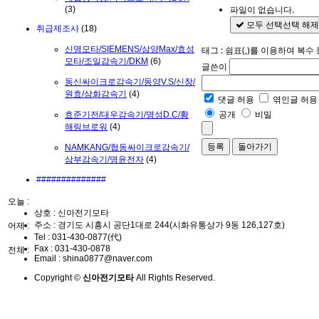
파일이 없습니다.
(3)
모두 선택
선택 해제
취급제조사
(18)
신명모타/SIEMENS/삼양Max/효성
태그 : 쉼표(,)를 이용하여 복수
모타/조일감속기/DKM
(6)
글쓴이
동신싸이크로감속기/동양V.S/신창/
원효/삼화감속기
(4)
댓글 허용
엮인글 허용
공개
비밀
효준기전/대우감속기/명성D.C/황
해링브로워
(4)
돌아가기
NAMKANG/협동싸이크로감속기/
삼부감속기/명윤전자
(4)
##############
오늘 :
상호 : 신아전기모타
주소 : 경기도 시흥시 공단1대로 244(시화유통상가 9동 126,127호)
어제 :
Tel :
031-430-0877(代)
Fax :
031-430-0878
전체 :
Email :
shina0877@naver.com
Copyright ©
신아전기모타
All Rights Reserved.