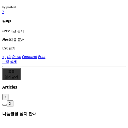
by
posted
?
단축키
Prev
이전 문서
Next
다음 문서
ESC
닫기
+
-
Up
Down
Comment
Print
수정
삭제
목록
열기
닫기
Articles
X
X
나눔글꼴 설치 안내