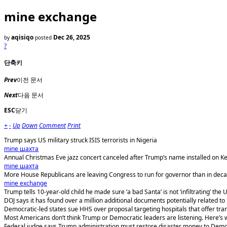
mine exchange
aqisiqo
Dec 26, 2025
by
posted
?
단축키
Prev
이전 문서
Next
다음 문서
ESC
닫기
+
-
Up
Down
Comment
Print
Trump says US military struck ISIS terrorists in Nigeria
mine шахта
Annual Christmas Eve jazz concert canceled after Trump’s name installed on 
mine шахта
More House Republicans are leaving Congress to run for governor than in decad
mine exchange
Trump tells 10-year-old child he made sure ‘a bad Santa’ is not ‘infiltrating’ the 
DOJ says it has found over a million additional documents potentially related to
Democratic-led states sue HHS over proposal targeting hospitals that offer tr
Most Americans don’t think Trump or Democratic leaders are listening. Here’s 
Federal judge says Trump administration must restore disaster money to Demo