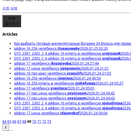
수정
삭제
목록
열기
닫기
Articles
Как выбрать тяговые аккумуляторные батареи 24 Вольта для про
айфон 16 256 челябинск
iluxaqowaky
2026.01.25 02:20
GY3_2301_2302_2_4 айфон 16 купить в челябинске
urojisupok
2026.
GY3_2301_2302_2_4 айфон 16 купить в челябинске
urojisupok
2026.
айфон 17 челябинск
ikyzosivoba
2026.01.24 21:44
айфон 17 цена челябинск
ypegowutic
2026.01.24 21:21
айфон 16 про макс челябинск
ycoqulify
2026.01.24 21:03
айфон 16 256 челябинск
ijewiwos
2026.01.24 06:50
айфон 16 256 купить в челябинске
yjohefuwaz
2026.01.24 05:27
айфон 17 челябинск
yraxiteca
2026.01.24 05:01
айфон 17 про цена челябинск
yxysijosom
2026.01.24 04:42
айфон 17 про цена челябинск
yxysijosom
2026.01.24 04:42
GY3_2301_2302_2_4 айфон 16 купить в челябинске
ojojudinipa
2026.
GY3_2301_2302_2_4 айфон 16 купить в челябинске
ojojudinipa
2026.
айфон 17 цена челябинск
idajonobuf
2026.01.24 04:04
64
65
66
67
68
69
70
71
72
73
X