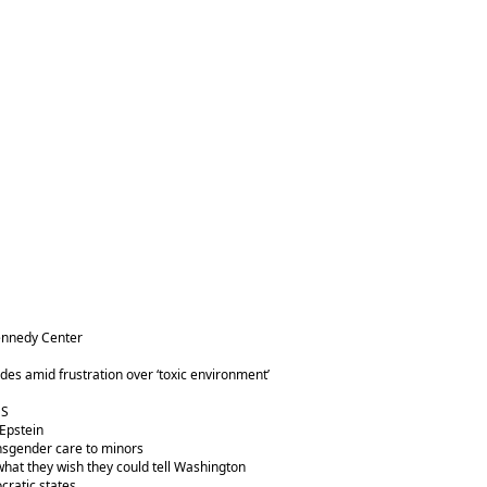
Kennedy Center
es amid frustration over ‘toxic environment’
US
 Epstein
ansgender care to minors
what they wish they could tell Washington
cratic states