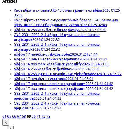
Articles
Как выбрать тяговые АКБ 48 Вольт правильно
abisu
2026.01.25
05:28
Как выбрать тяговые аккумуляторные батареи 24 Вольта для
промышленного оборудования
yxenu
2026.01.25 02:46
айфон 16 256 челябинск
iluxaqowaky
2026.01.25 02:20
GY3_2301_2302_2_4 айфон 16 купить в челябинске
urojisupok
2026.01.24 22:32
GY3_2301_2302_2_4 айфон 16 купить в челябинске
urojisupok
2026.01.24 22:32
айфон 17 челябинск
ikyzosivoba
2026.01.24 21:44
айфон 17 цена челябинск
ypegowutic
2026.01.24 21:21
айфон 16 про макс челябинск
ycoqulify
2026.01.24 21:03
айфон 16 256 челябинск
ijewiwos
2026.01.24 06:50
айфон 16 256 купить в челябинске
yjohefuwaz
2026.01.24 05:27
айфон 17 челябинск
yraxiteca
2026.01.24 05:01
айфон 17 про цена челябинск
yxysijosom
2026.01.24 04:42
айфон 17 про цена челябинск
yxysijosom
2026.01.24 04:42
GY3_2301_2302_2_4 айфон 16 купить в челябинске
ojojudinipa
2026.01.24 04:22
GY3_2301_2302_2_4 айфон 16 купить в челябинске
ojojudinipa
2026.01.24 04:22
64
65
66
67
68
69
70
71
72
73
X
X