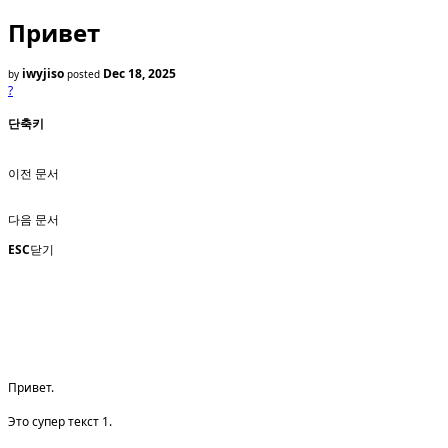
Привет
iwyjiso
Dec 18, 2025
by
posted
?
단축키
이전 문서
다음 문서
ESC
닫기
Привет.
Это супер текст 1.