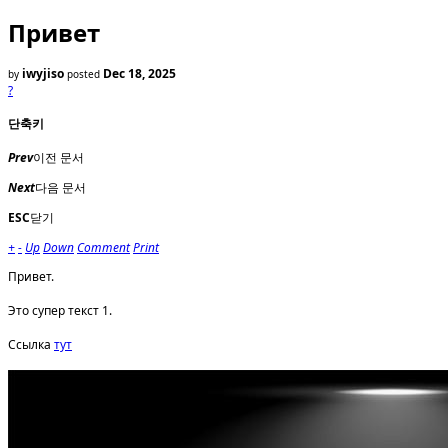
Привет
iwyjiso
Dec 18, 2025
by
posted
?
단축키
Prev
이전 문서
Next
다음 문서
ESC
닫기
+
-
Up
Down
Comment
Print
Привет.
Это супер текст 1.
Ссылка
тут