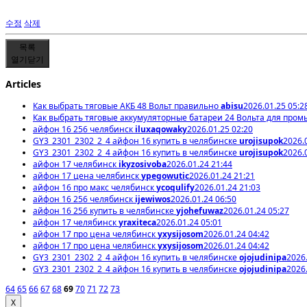
수정
삭제
목록
열기
닫기
Articles
Как выбрать тяговые АКБ 48 Вольт правильно
abisu
2026.01.25 05:2
Как выбрать тяговые аккумуляторные батареи 24 Вольта для про
айфон 16 256 челябинск
iluxaqowaky
2026.01.25 02:20
GY3_2301_2302_2_4 айфон 16 купить в челябинске
urojisupok
2026.
GY3_2301_2302_2_4 айфон 16 купить в челябинске
urojisupok
2026.
айфон 17 челябинск
ikyzosivoba
2026.01.24 21:44
айфон 17 цена челябинск
ypegowutic
2026.01.24 21:21
айфон 16 про макс челябинск
ycoqulify
2026.01.24 21:03
айфон 16 256 челябинск
ijewiwos
2026.01.24 06:50
айфон 16 256 купить в челябинске
yjohefuwaz
2026.01.24 05:27
айфон 17 челябинск
yraxiteca
2026.01.24 05:01
айфон 17 про цена челябинск
yxysijosom
2026.01.24 04:42
айфон 17 про цена челябинск
yxysijosom
2026.01.24 04:42
GY3_2301_2302_2_4 айфон 16 купить в челябинске
ojojudinipa
2026.
GY3_2301_2302_2_4 айфон 16 купить в челябинске
ojojudinipa
2026.
64
65
66
67
68
69
70
71
72
73
X