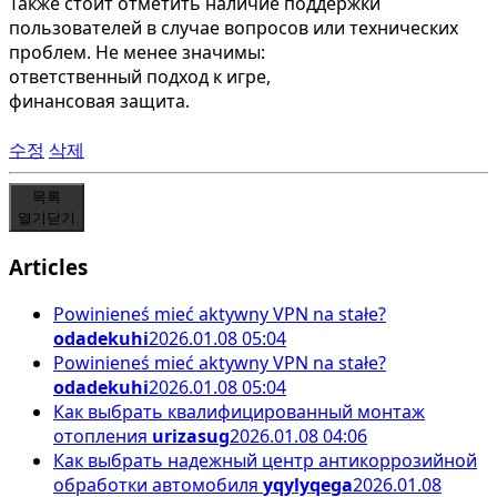
Также стоит отметить наличие поддержки
пользователей в случае вопросов или технических
проблем. Не менее значимы:
ответственный подход к игре,
финансовая защита.
수정
삭제
목록
열기
닫기
Articles
Powinieneś mieć aktywny VPN na stałe?
odadekuhi
2026.01.08 05:04
Powinieneś mieć aktywny VPN na stałe?
odadekuhi
2026.01.08 05:04
Как выбрать квалифицированный монтаж
отопления
urizasug
2026.01.08 04:06
Как выбрать надежный центр антикоррозийной
обработки автомобиля
yqylyqega
2026.01.08