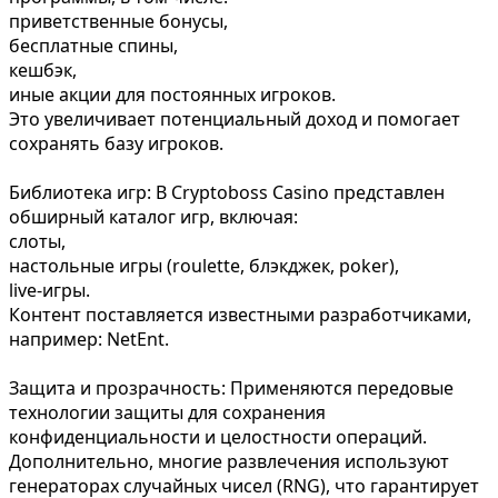
приветственные бонусы,
бесплатные спины,
кешбэк,
иные акции для постоянных игроков.
Это увеличивает потенциальный доход и помогает
сохранять базу игроков.
Библиотека игр: В Cryptoboss Casino представлен
обширный каталог игр, включая:
слоты,
настольные игры (roulette, блэкджек, poker),
live‑игры.
Контент поставляется известными разработчиками,
например: NetEnt.
Защита и прозрачность: Применяются передовые
технологии защиты для сохранения
конфиденциальности и целостности операций.
Дополнительно, многие развлечения используют
генераторах случайных чисел (RNG), что гарантирует