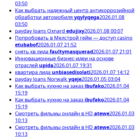
03:50
Как выбрать надежный центр антикоррозийной
обработки автомобиля
yqylyqega
2026.01.08
03:50
payday loans Oxnard
edujixy
2026.01.08 00:07
Попробовать в Мелстрой гейм — доступ casino
etubabof
2026.01.07 21:52
снять кв лида
faultymasquerad
2026.01.07 21:01
Инновационные бизнес-идеи на основе
отраслей
upida
2026.01.07 19:31
квартира лида
unbiasedisolati
2026.01.07 14:12
payday loans Norwalk
yqeje
2026.01.05 03:04
Как выбрать кухню на заказ
ibufako
2026.01.04
15:19
Как выбрать кухню на заказ
ibufako
2026.01.04
15:19
Смотреть фильмы онлайн в HD
atewe
2026.01.03
10:13
Смотреть фильмы онлайн в HD
atewe
2026.01.03
10:13