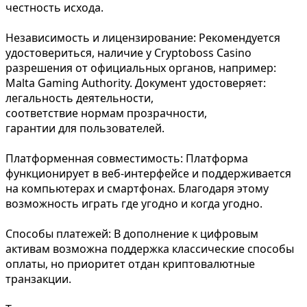
честность исхода.
Независимость и лицензирование: Рекомендуется
удостовериться, наличие у Cryptoboss Casino
разрешения от официальных органов, например:
Malta Gaming Authority. Документ удостоверяет:
легальность деятельности,
соответствие нормам прозрачности,
гарантии для пользователей.
Платформенная совместимость: Платформа
функционирует в веб‑интерфейсе и поддерживается
на компьютерах и смартфонах. Благодаря этому
возможность играть где угодно и когда угодно.
Способы платежей: В дополнение к цифровым
активам возможна поддержка классические способы
оплаты, но приоритет отдан криптовалютные
транзакции.