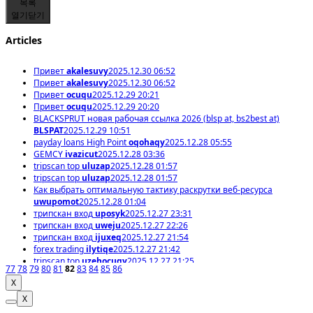
목록
열기
닫기
Articles
Привет
akalesuvy
2025.12.30 06:52
Привет
akalesuvy
2025.12.30 06:52
Привет
ocuqu
2025.12.29 20:21
Привет
ocuqu
2025.12.29 20:20
BLACKSPRUT новая рабочая ссылка 2026 (blsp at, bs2best at)
BLSPAT
2025.12.29 10:51
payday loans High Point
oqohaqy
2025.12.28 05:55
GEMCY
ivazicut
2025.12.28 03:36
tripscan top
uluzap
2025.12.28 01:57
tripscan top
uluzap
2025.12.28 01:57
Как выбрать оптимальную тактику раскрутки веб-ресурса
uwupomot
2025.12.28 01:04
трипскан вход
uposyk
2025.12.27 23:31
трипскан вход
uweju
2025.12.27 22:26
трипскан вход
ijuxeq
2025.12.27 21:54
forex trading
ilytiqe
2025.12.27 21:42
tripscan top
uzehocuqy
2025.12.27 21:25
77
78
79
80
81
82
83
84
85
86
X
X