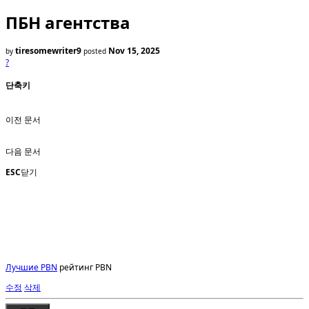
ПБН агентства
tiresomewriter9
Nov 15, 2025
by
posted
?
단축키
이전 문서
다음 문서
ESC
닫기
Лучшие PBN
рейтинг PBN
수정
삭제