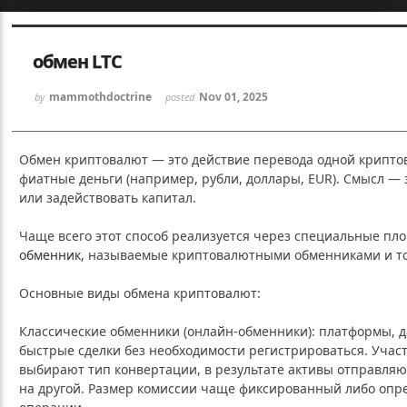
Sketchbook5, 스케치북5
Sketchbook5, 스케치북5
обмен LTC
mammothdoctrine
Nov 01, 2025
by
posted
Обмен криптовалют — это действие перевода одной крипто
фиатные деньги (например, рубли, доллары, EUR). Смысл — 
Sketchbook5, 스케치북5
Sketchbook5, 스케치북5
или задействовать капитал.
Чаще всего этот способ реализуется через специальные п
обменник
, называемые криптовалютными обменниками и т
Основные виды обмена криптовалют:
Классические обменники (онлайн‑обменники): платформы,
быстрые сделки без необходимости регистрироваться. Учас
выбирают тип конвертации, в результате активы отправляю
на другой. Размер комиссии чаще фиксированный либо опр