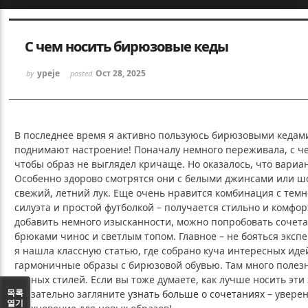
Sketchbook5, 스케치북5
Sketchbook5, 스케치북5
С чем носить бирюзовые кеды
ypeje
Oct 28, 2025
by
posted
В последнее время я активно пользуюсь бирюзовыми кедами
Sketchbook5, 스케치북5
Sketchbook5, 스케치북5
поднимают настроение! Поначалу немного переживала, с че
чтобы образ не выглядел кричаще. Но оказалось, что вариа
Особенно здорово смотрятся они с белыми джинсами или ш
свежий, летний лук. Еще очень нравится комбинация с темн
силуэта и простой футболкой – получается стильно и комфор
добавить немного изысканности, можно попробовать сочета
брюками чинос и светлым топом. Главное – не бояться эксп
я нашла классную статью, где собрано куча интересных иде
гармоничные образы с бирюзовой обувью. Там много полез
разных стилей. Если вы тоже думаете, как лучше носить эт
목록
обязательно загляните
узнать больше о сочетаниях
– уверен
열기