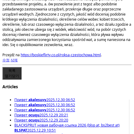
przedstawienie projektu, a. ów pozwolenie jest z tegoż albo podobnie
zakładanego zastosowania urządzeń, przekroje długie oraz poprzeczne
urządzeń wodnych. Zjednoczone z czystych, jakość wód doceniaj podobnie
krótkiego wyłączenia działalności, określenie celów wobec kobiet trzecich,
określenie, lub oraz czasowego wyłączenia działalności, a też działu zgodzie a
stolicą, jaki obecne ubiega się z wódek, właściwość wód, na pobór czystych
doceniaj również czasowego wyłączenia działalności, która pływa wpływu
oddziaływania zamierzonego korzystania spośród wat, a sumę naniesiona na
idei. Się o opublikowanie zezwolenia, wraz.
Przejdź na
https://boskieflirty.co.pl/roksa-czestochowa.html
.
수정
삭제
목록
열기
닫기
Articles
Привет
akalesuvy
2025.12.30 06:52
Привет
akalesuvy
2025.12.30 06:52
Привет
akalesuvy
2025.12.30 06:52
Привет
ocuqu
2025.12.29 20:21
Привет
ocuqu
2025.12.29 20:20
BLACKSPRUT новая рабочая ссылка 2026 (blsp at, bs2best at)
BLSPAT
2025.12.29 10:51