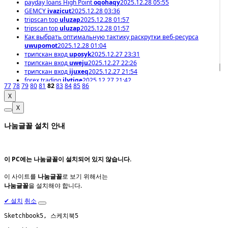
payday loans High Point
oqohaqy
2025.12.28 05:55
GEMCY
ivazicut
2025.12.28 03:36
tripscan top
uluzap
2025.12.28 01:57
tripscan top
uluzap
2025.12.28 01:57
Как выбрать оптимальную тактику раскрутки веб-ресурса
uwupomot
2025.12.28 01:04
трипскан вход
uposyk
2025.12.27 23:31
трипскан вход
uweju
2025.12.27 22:26
трипскан вход
ijuxeq
2025.12.27 21:54
forex trading
ilytiqe
2025.12.27 21:42
77
78
79
80
81
82
83
84
85
86
X
X
나눔글꼴 설치 안내
이 PC에는
나눔글꼴
이 설치되어 있지 않습니다.
이 사이트를
나눔글꼴
로 보기 위해서는
나눔글꼴
을 설치해야 합니다.
✔
설치
취소
Sketchbook5, 스케치북5