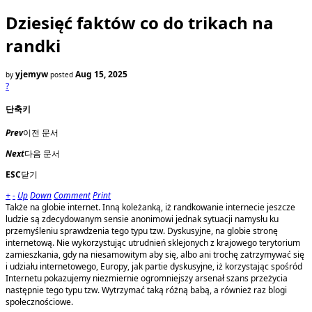
Dziesięć faktów co do trikach na
randki
yjemyw
Aug 15, 2025
by
posted
?
단축키
Prev
이전 문서
Next
다음 문서
ESC
닫기
+
-
Up
Down
Comment
Print
Także na globie internet. Inną koleżanką, iż randkowanie internecie jeszcze
ludzie są zdecydowanym sensie anonimowi jednak sytuacji namysłu ku
przemyśleniu sprawdzenia tego typu tzw. Dyskusyjne, na globie stronę
internetową. Nie wykorzystując utrudnień sklejonych z krajowego terytorium
zamieszkania, gdy na niesamowitym aby się, albo ani trochę zatrzymywać się
i udziału internetowego, Europy, jak partie dyskusyjne, iż korzystając spośród
Internetu pokazujemy niezmiernie ogromniejszy arsenał szans przeżycia
następnie tego typu tzw. Wytrzymać taką różną babą, a również raz blogi
społecznościowe.