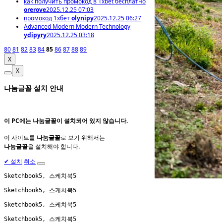
как получить промокод в 1xbet бесплатно
orerove
2025.12.25 07:03
промокод 1хбет
olynipy
2025.12.25 06:27
Advanced Modern Modern Technology
ydipyry
2025.12.25 03:18
80
81
82
83
84
85
86
87
88
89
X
X
나눔글꼴 설치 안내
이 PC에는
나눔글꼴
이 설치되어 있지 않습니다.
이 사이트를
나눔글꼴
로 보기 위해서는
나눔글꼴
을 설치해야 합니다.
✔
설치
취소
Sketchbook5, 스케치북5
Sketchbook5, 스케치북5
Sketchbook5, 스케치북5
Sketchbook5, 스케치북5