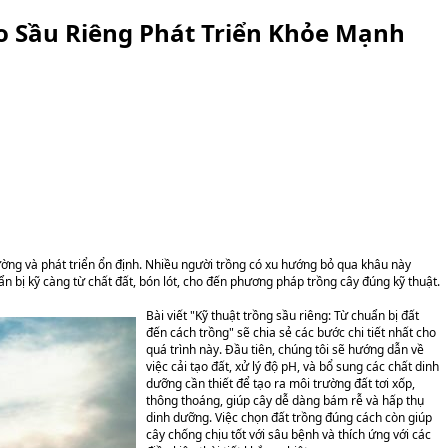
o Sầu Riêng Phát Triển Khỏe Mạnh
rường và phát triển ổn định. Nhiều người trồng có xu hướng bỏ qua khâu này
n bị kỹ càng từ chất đất, bón lót, cho đến phương pháp trồng cây đúng kỹ thuật.
Bài viết "Kỹ thuật trồng sầu riêng: Từ chuẩn bị đất
đến cách trồng" sẽ chia sẻ các bước chi tiết nhất cho
quá trình này. Đầu tiên, chúng tôi sẽ hướng dẫn về
việc cải tạo đất, xử lý độ pH, và bổ sung các chất dinh
dưỡng cần thiết để tạo ra môi trường đất tơi xốp,
thông thoáng, giúp cây dễ dàng bám rễ và hấp thụ
dinh dưỡng. Việc chọn đất trồng đúng cách còn giúp
cây chống chịu tốt với sâu bệnh và thích ứng với các