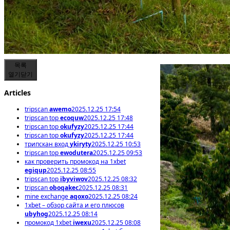
목록
열기
닫기
Articles
tripscan
awemo
2025.12.25 17:54
tripscan top
ecoquw
2025.12.25 17:48
tripscan top
okufyzy
2025.12.25 17:44
tripscan top
okufyzy
2025.12.25 17:44
трипскан вход
ykiryty
2025.12.25 10:53
tripscan top
ewodutera
2025.12.25 09:53
как проверить промокод на 1xbet
egiqup
2025.12.25 08:55
tripscan top
ibyviwov
2025.12.25 08:32
tripscan
oboqakec
2025.12.25 08:31
mine exchange
aqoxo
2025.12.25 08:24
1xbet – обзор сайта и его плюсов
ubyhog
2025.12.25 08:14
промокод 1xbet
iwexu
2025.12.25 08:08