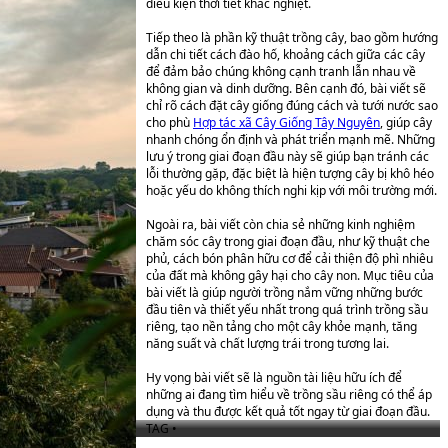
điều kiện thời tiết khắc nghiệt.
Tiếp theo là phần kỹ thuật trồng cây, bao gồm hướng
dẫn chi tiết cách đào hố, khoảng cách giữa các cây
để đảm bảo chúng không cạnh tranh lẫn nhau về
không gian và dinh dưỡng. Bên cạnh đó, bài viết sẽ
chỉ rõ cách đặt cây giống đúng cách và tưới nước sao
cho phù
Hợp tác xã Cây Giống Tây Nguyên
, giúp cây
nhanh chóng ổn định và phát triển mạnh mẽ. Những
lưu ý trong giai đoạn đầu này sẽ giúp bạn tránh các
lỗi thường gặp, đặc biệt là hiện tượng cây bị khô héo
hoặc yếu do không thích nghi kịp với môi trường mới.
Ngoài ra, bài viết còn chia sẻ những kinh nghiệm
chăm sóc cây trong giai đoạn đầu, như kỹ thuật che
phủ, cách bón phân hữu cơ để cải thiện độ phì nhiêu
của đất mà không gây hại cho cây non. Mục tiêu của
bài viết là giúp người trồng nắm vững những bước
đầu tiên và thiết yếu nhất trong quá trình trồng sầu
riêng, tạo nền tảng cho một cây khỏe mạnh, tăng
năng suất và chất lượng trái trong tương lai.
Hy vọng bài viết sẽ là nguồn tài liệu hữu ích để
những ai đang tìm hiểu về trồng sầu riêng có thể áp
dụng và thu được kết quả tốt ngay từ giai đoạn đầu.
TAG •