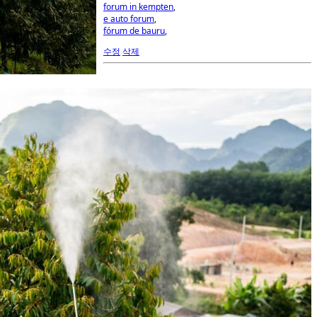
forum in kempten
,
e auto forum
,
fórum de bauru
,
수정
삭제