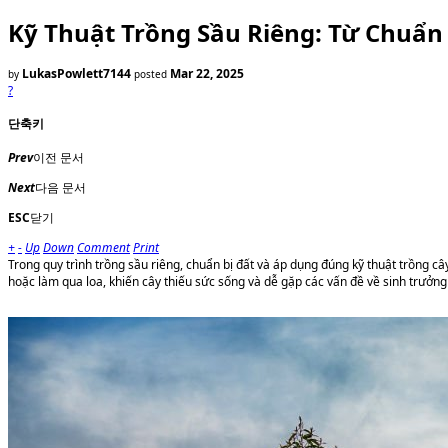
Kỹ Thuật Trồng Sầu Riêng: Từ Chuẩn
LukasPowlett7144
Mar 22, 2025
by
posted
?
단축키
Prev
이전 문서
Next
다음 문서
ESC
닫기
+
-
Up
Down
Comment
Print
Trong quy trình trồng sầu riêng, chuẩn bị đất và áp dụng đúng kỹ thuật trồng c
hoặc làm qua loa, khiến cây thiếu sức sống và dễ gặp các vấn đề về sinh trưởng