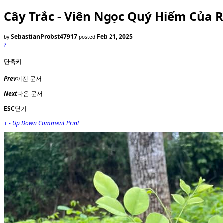
Cây Trắc - Viên Ngọc Quý Hiếm Của 
SebastianProbst47917
Feb 21, 2025
by
posted
?
단축키
Prev
이전 문서
Next
다음 문서
ESC
닫기
+
-
Up
Down
Comment
Print