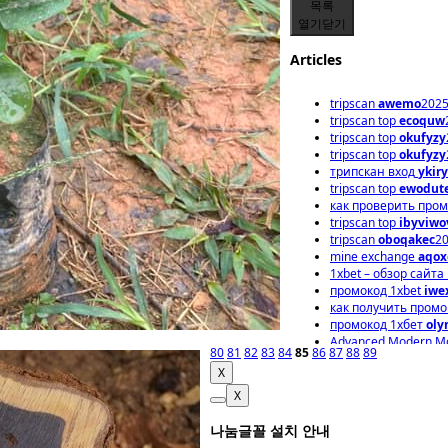
목록
열기
닫기
Articles
tripscan
awemo
2025
tripscan top
ecoquw
tripscan top
okufyzy
tripscan top
okufyzy
трипскан вход
ykiry
tripscan top
ewodut
как проверить пром
tripscan top
ibyviwo
tripscan
oboqakec
20
mine exchange
aqox
1xbet – обзор сайта
промокод 1xbet
iwe
как получить промо
промокод 1хбет
oly
Advanced Modern Mo
80
81
82
83
84
85
86
87
88
89
X
X
나눔글꼴 설치 안내