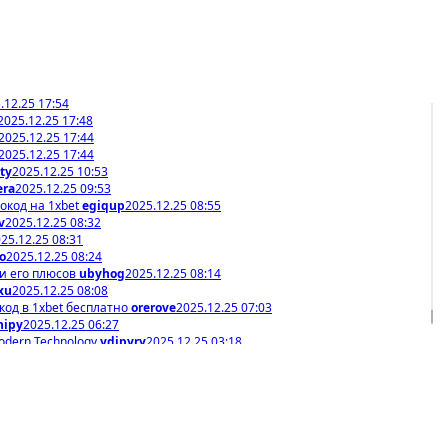
.12.25 17:54
2025.12.25 17:48
2025.12.25 17:44
2025.12.25 17:44
ty
2025.12.25 10:53
era
2025.12.25 09:53
окод на 1xbet
egiqup
2025.12.25 08:55
v
2025.12.25 08:32
25.12.25 08:31
o
2025.12.25 08:24
 и его плюсов
ubyhog
2025.12.25 08:14
xu
2025.12.25 08:08
код в 1xbet бесплатно
orerove
2025.12.25 07:03
nipy
2025.12.25 06:27
dern Technology
ydipyry
2025.12.25 03:18