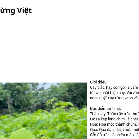
Rừng Việt
Giới thiệu
Cây trắc, hay còn gọi là cẩm 
tế cao nhất hiện nay. Với vâ
ngọc quý" của rừng xanh và đ
Đặc điểm sinh học
Thân cây: Thân cây trắc thư
Lá: Lá kép lông chim, lá chét
Hoa: Hoa mọc thành chùm, m
Quả: Quả đậu, dẹt, chứa một
Gỗ: Gỗ trắc có nhiều màu sắ