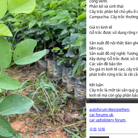
cong vênh.
Phân bố và sinh thái
Cây trắc phân bố chủ yếu ở 
Campuchia. Cây trắc thường 
Giá trị kinh tế
Gỗ trắc được sử dụng rộng rã
Sản xuất đồ nội thất: Bàn gh
bền cao.
Sản xuất đồ mỹ nghệ: Tượng, t
Xây dựng: Gỗ trắc được sử dụ
Các vấn đề bảo tồn
Do giá trị kinh tế cao, cây t
phát triển rừng trắc là rất 
Kết luận
Cây trắc là một tài sản quý g
kinh tế mà còn góp phần bảo
TAG •
autoforum kleinziethen
,
car forums uk
,
car upholstery forum
,
수정
삭제