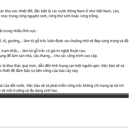
các khu vực nhiệt đới, đặc biệt là các nước Đông Nam Á như Việt Nam, Lào,
mọc trong rừng nguyên sinh, rừng thứ sinh hoặc rừng trồng.
i trong nhiều lĩnh vực:
ế, tủ, giường,... làm từ gỗ trắc luôn được ưa chuộng nhờ vẻ đẹp sang trọng và độ
rạm khắc,... làm từ gỗ trắc có giá trị nghệ thuật cao.
ng để làm sàn nhà, cầu thang,... cho các công trình cao cấp.
rắc bị khai thác quá mức, dẫn đến tình trạng cạn kiệt nguồn gen. Việc bảo vệ và
cần thiết để đảm bảo sự bền vững của loài cây này.
iá của đất nước. Việc bảo vệ và phát triển rừng trắc không chỉ mang lại lợi ích
 vệ môi trường và đa dạng sinh học.