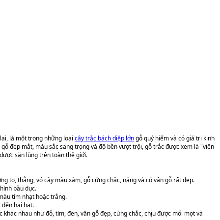
lai, là một trong những loại
cây trắc bách diệp lớn
gỗ quý hiếm và có giá trị kinh
n gỗ đẹp mắt, màu sắc sang trọng và độ bền vượt trội, gỗ trắc được xem là "viên
ược săn lùng trên toàn thế giới.
ờng to, thẳng, vỏ cây màu xám, gỗ cứng chắc, nặng và có vân gỗ rất đẹp.
 hình bầu dục.
àu tím nhạt hoặc trắng.
 đến hai hạt.
c khác nhau như đỏ, tím, đen, vân gỗ đẹp, cứng chắc, chịu được mối mọt và