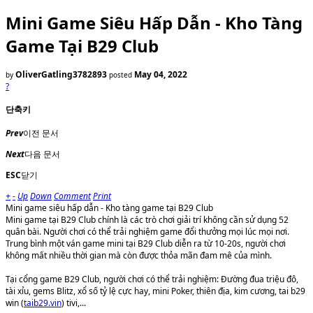
Mini Game Siêu Hấp Dẫn - Kho Tàng
Game Tại B29 Club
OliverGatling3782893
May 04, 2022
by
posted
?
단축키
Prev
이전 문서
Next
다음 문서
ESC
닫기
+
-
Up
Down
Comment
Print
Mini game siêu hấp dẫn - Kho tàng game tại B29 Club
Mini game tại B29 Club chính là các trò chơi giải trí không cần sử dụng 52
quân bài. Người chơi có thể trải nghiệm game đổi thưởng mọi lúc mọi nơi.
Trung bình một ván game mini tại B29 Club diễn ra từ 10-20s, người chơi
không mất nhiều thời gian mà còn được thỏa mãn đam mê của mình.
Tại cổng game B29 Club, người chơi có thể trải nghiệm: Đường đua triệu đô,
tài xỉu, gems Blitz, xổ số tỷ lệ cực hay, mini Poker, thiên địa, kim cương, tai b29
win (
taib29.vin
) tivi,...