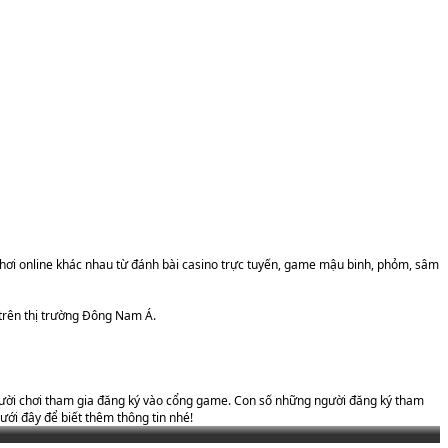
ò chơi online khác nhau từ đánh bài casino trực tuyến, game mậu binh, phỏm, sâm
 trên thị trường Đông Nam Á.
người chơi tham gia đăng ký vào cổng game. Con số những người đăng ký tham
ưới đây để biết thêm thông tin nhé!