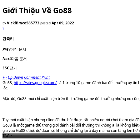
Giới Thiệu Về Go88
VickiBryce585773
Apr 09, 2022
by
posted
?
단축키
Prev
이전 문서
Next
다음 문서
ESC
닫기
+
-
Up
Down
Comment
Print
Go88,
https://sites.google.com/
, là 1 trong 10 game đánh bài đổi thưởng uy tín
lốc,…
Mặc dù, Go88 mới chỉ xuất hiện trên thị trường game đổi thưởng nhưng nó cũng 
Tuy mới xuất hiện nhưng cũng đã thu hút được rất nhiều người chơi tham gia đ
Go88 là một game thủ trong giới đánh bài đổi thưởng thì không ai là không bi
gia vào Go88 được dự đoán sẽ không chỉ dừng lại ở đây mà nó còn tăng lên hơn 
TAG •