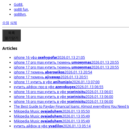
Go88
,
go88 fun
,
go88vn
,
수정
삭제
목록
열기
닫기
Articles
iphone 16 уфа
oxehypofar
2026.01.13 21:05
iphone 17 pro max купить тюмень
umowymas
2026.01.13 20:55
iphone 17 pro max купить тюмень
umowymas
2026.01.13 20:55
iphone 17 тюмень
aberowikos
2026.01.13 20:54
iphone 17 тюмень
ajivawap
2026.01.13 20:51
iphone 11 купить в уфе
anihunipiv
2026.01.13 07:00
купить айфон про в уфе
azevokugex
2026.01.13 06:55
iphone 16 pro max купить в уфе
ycorinisitu
2026.01.13 06:01
iphone 16 pro max купить в уфе
ycorinisitu
2026.01.13 06:00
iphone 16 pro max купить в уфе
ycorinisitu
2026.01.13 06:00
The Best Guide to Payday Financial loans: Almost everything You Need 
Mikipedia Music
ovajaduhem
2026.01.13 05:50
Mikipedia Music
ovajaduhem
2026.01.13 05:49
Mikipedia Music
ovajaduhem
2026.01.13 05:49
купить айфон в уфе
yvadilov
2026.01.13 05:14