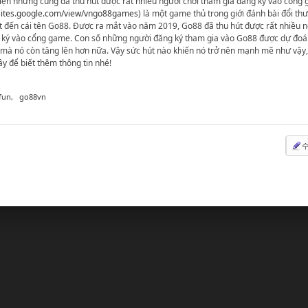
iện nhưng cũng đã thu hút được rất nhiều người chơi tham gia đăng ký vào cổng
/sites.google.com/view/vngo88games
) là một game thủ trong giới đánh bài đổi th
ết đến cái tên Go88. Được ra mắt vào năm 2019, Go88 đã thu hút được rất nhiều n
 ký vào cổng game. Con số những người đăng ký tham gia vào Go88 được dự đoá
 mà nó còn tăng lên hơn nữa. Vậy sức hút nào khiến nó trở nên mạnh mẽ như vậy,
ây để biết thêm thông tin nhé!
fun
,
go88vn