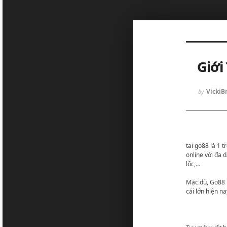
Sketchbook
Sketchbook
Giới
VickiB
by
Sketchbook
Sketchbook
tai go88
là 1 t
online với đa 
lốc,…
Mặc dù, Go88 
cái lớn hiện n